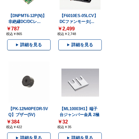
【DNPMT6-12P(N)】
【F6010ES-05LCV】
非絶縁DC/DCレ...
DCファンモータ(...
￥787
￥2,499
税込￥865
税込￥2,748
詳細を見る
詳細を見る
【PK-12N40PEDR-5V
【ML10003H1】端子
Q】ブザー(5V)
台ジャンパー金具 2極
￥384
￥32
税込￥422
税込￥35
詳細を見る
詳細を見る