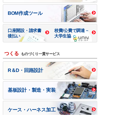
BOM作成ツール
口座開設・請求書
校費/公費で調達－
後払い
大学生協
つくる
ものづくり一貫サービス
R＆D・回路設計
基板設計・製造・実装
ケース・ハーネス加工