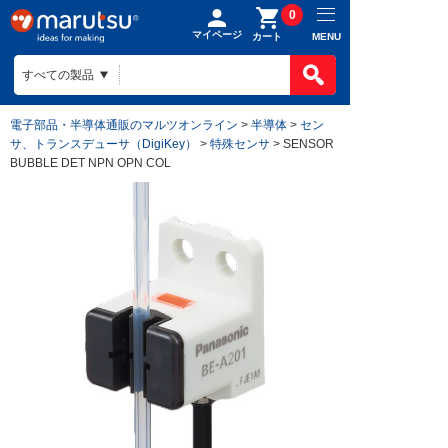
0
マイページ
MENU
カート
電子部品・半導体通販のマルツオンライン
>
半導体
>
セン
サ、トランスデューサ（DigiKey）
>
特殊センサ
> SENSOR
BUBBLE DET NPN OPN COL