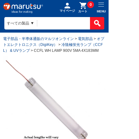
0
マイページ
MENU
カート
電子部品・半導体通販のマルツオンライン
>
電気部品
>
オプ
トエレクトロニクス（DigiKey）
>
冷陰極蛍光ランプ（CCF
L） & UVランプ
> CCFL WH LAMP 900V 5MA 4X183MM