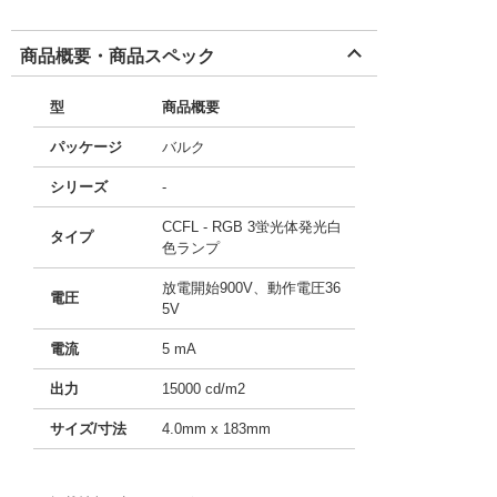
商品概要・商品スペック
型
商品概要
パッケージ
バルク
シリーズ
-
CCFL - RGB 3蛍光体発光白
タイプ
色ランプ
放電開始900V、動作電圧36
電圧
5V
電流
5 mA
出力
15000 cd/m2
サイズ/寸法
4.0mm x 183mm
11718754
!041! BF4183-20B