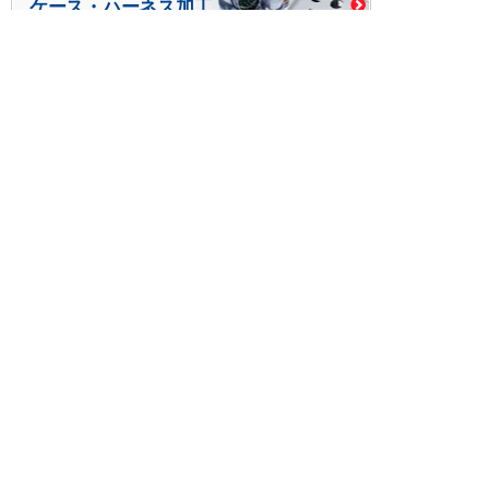
ケース・ハーネス加工
※掲載されている価格には消費税、各種手数料が含まれ
ておりません。別途消費税およびお支払方法に応じた
手数料が必要になります。
※このホームページに掲載されている、記事・写真の一
部または全部をそのまま、または改変して利用・転
載・転用することを禁じます。
※商品によって販売価格が店頭価格と異なる場合がござ
います。
※弊社ではお客様が商品を選びやすくするためにデータ
シートの提供や技術情報、商品画像の表示を行ってい
ます。
しかしさまざまな事情により、これらの情報がすべて
正確であることを弊社が保証することはできません。
商品の正確な仕様等は各メーカーの最新のデータシー
トで確認して頂きますようお願いいたします。
また、商品画像につきましても、当アイテムとは異な
るイメージ画像を表示している場合がございます。
ご注文の際はくれぐれもご注意願います。また、注文