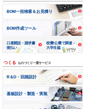
BOM一括検索＆お見積り
BOM作成ツール
口座開設・請求書
校費/公費で調達－
後払い
大学生協
つくる
ものづくり一貫サービス
R＆D・回路設計
基板設計・製造・実装