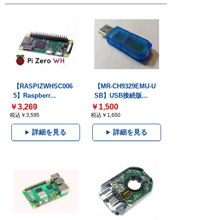
【RASPIZWHSC006
【MR-CH9329EMU-U
5】Raspberr...
SB】USB接続版...
￥3,269
￥1,500
税込￥3,595
税込￥1,650
詳細を見る
詳細を見る