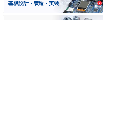
基板設計・製造・実装
ケース・ハーネス加工
※掲載されている価格には消費税、各種手数料が含まれ
ておりません。別途消費税およびお支払方法に応じた
手数料が必要になります。
※このホームページに掲載されている、記事・写真の一
部または全部をそのまま、または改変して利用・転
載・転用することを禁じます。
※商品によって販売価格が店頭価格と異なる場合がござ
います。
※弊社ではお客様が商品を選びやすくするためにデータ
シートの提供や技術情報、商品画像の表示を行ってい
ます。
しかしさまざまな事情により、これらの情報がすべて
正確であることを弊社が保証することはできません。
商品の正確な仕様等は各メーカーの最新のデータシー