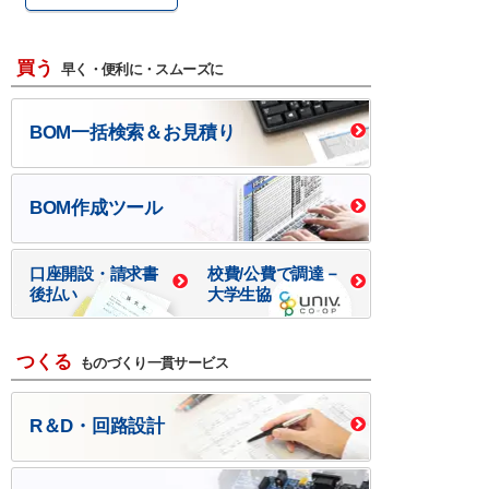
買う
早く・便利に・スムーズに
BOM一括検索＆お見積り
BOM作成ツール
口座開設・請求書
校費/公費で調達－
後払い
大学生協
つくる
ものづくり一貫サービス
R＆D・回路設計