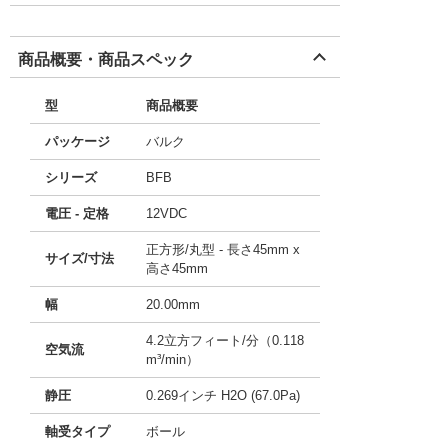
商品概要・商品スペック
型
商品概要
パッケージ
バルク
シリーズ
BFB
電圧 - 定格
12VDC
正方形/丸型 - 長さ45mm x
サイズ/寸法
高さ45mm
幅
20.00mm
4.2立方フィート/分（0.118
空気流
m³/min）
静圧
0.269インチ H2O (67.0Pa)
軸受タイプ
ボール