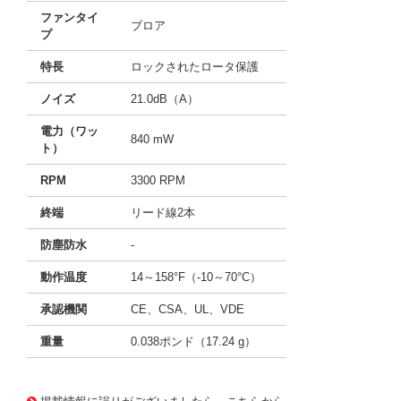
ファンタイ
ブロア
プ
特長
ロックされたロータ保護
ノイズ
21.0dB（A）
電力（ワッ
840 mW
ト）
RPM
3300 RPM
終端
リード線2本
防塵防水
-
動作温度
14～158°F（-10～70°C）
承認機関
CE、CSA、UL、VDE
重量
0.038ポンド（17.24 g）
11719067 0000000201025703
!041! BFB04512MD