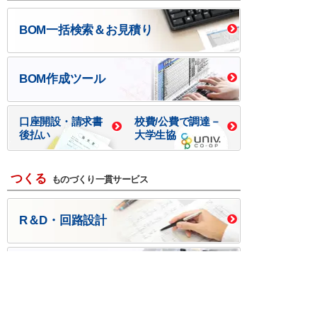
BOM一括検索＆お見積り
BOM作成ツール
口座開設・請求書
校費/公費で調達－
後払い
大学生協
つくる
ものづくり一貫サービス
R＆D・回路設計
基板設計・製造・実装