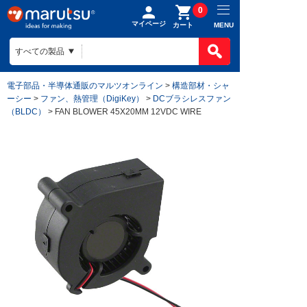
0
マイページ
MENU
カート
電子部品・半導体通販のマルツオンライン
>
構造部材・シャ
ーシー
>
ファン、熱管理（DigiKey）
>
DCブラシレスファン
（BLDC）
> FAN BLOWER 45X20MM 12VDC WIRE