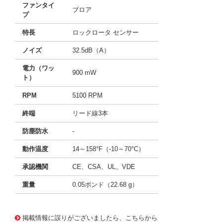
ファンタイ
ブロア
プ
特長
ロックロータ センサー
ノイズ
32.5dB（A）
電力（ワッ
900 mW
ト）
RPM
5100 RPM
終端
リード線3本
防塵防水
-
動作温度
14～158°F（-10～70°C）
承認機関
CE、CSA、UL、VDE
重量
0.05ポンド（22.68 g）
11719069
!041! BFB0505HA-CR00
掲載情報に誤りがございましたら、こちらから