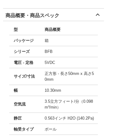
商品概要・商品スペック
型
商品概要
パッケージ
箱
シリーズ
BFB
電圧 - 定格
5VDC
正方形 - 長さ50mm x 高さ5
サイズ/寸法
0mm
幅
10.30mm
3.5立方フィート/分（0.098
空気流
m³/min）
静圧
0.563インチ H2O (140.2Pa)
軸受タイプ
ボール