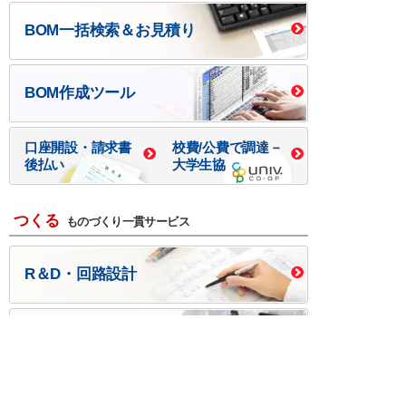
BOM一括検索＆お見積り
BOM作成ツール
口座開設・請求書
校費/公費で調達－
後払い
大学生協
つくる
ものづくり一貫サービス
R＆D・回路設計
基板設計・製造・実装
ケース・ハーネス加工