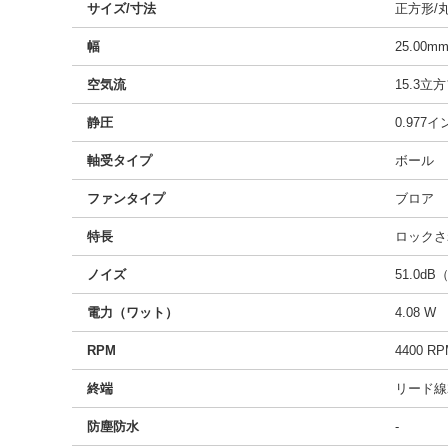
サイズ/寸法
正方形/丸型
幅
25.00m
空気流
15.3立方
静圧
0.977イン
軸受タイプ
ボール
ファンタイプ
ブロア
特長
ロックさ
ノイズ
51.0dB
電力（ワット）
4.08 W
RPM
4400 R
終端
リード線
防塵防水
-