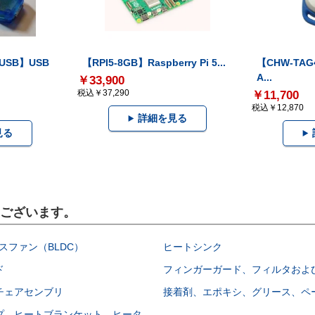
-USB】USB
【RPI5-8GB】Raspberry Pi 5...
【CHW-TAG4
A...
￥33,900
税込￥37,290
￥11,700
税込￥12,870
詳細を見る
見る
もございます。
スファン（BLDC）
ヒートシンク
ド
フィンガーガード、フィルタおよ
チェアセンブリ
接着剤、エポキシ、グリース、ペ
プ、ヒートブランケット、ヒータ