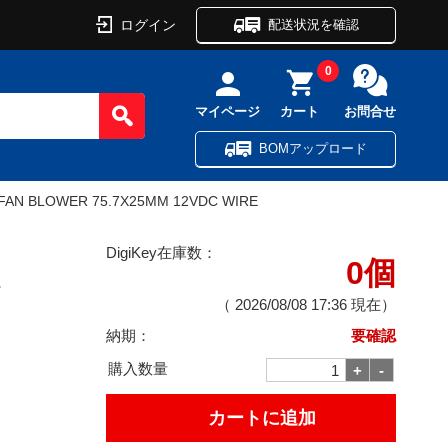
ログイン
配送状況を確認
0
マイページ
カート
お問合せ
BOMアップロード
FAN BLOWER 75.7X25MM 12VDC WIRE
DigiKey在庫数：
0個
E
（
2026/08/08 17:36
現在）
納期：
要確認
購入数量