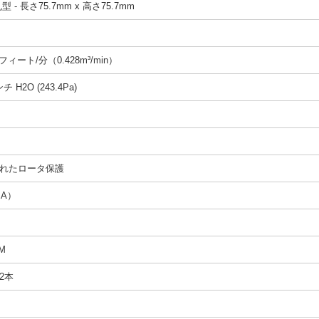
 - 長さ75.7mm x 高さ75.7mm
m
フィート/分（0.428m³/min）
チ H2O (243.4Pa)
れたロータ保護
（A）
PM
2本