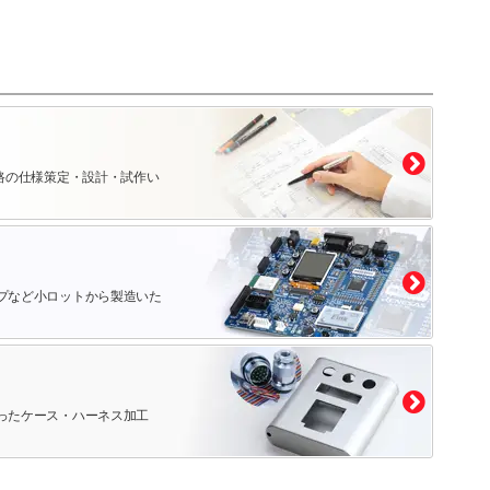
路の仕様策定・設計・試作い
プなど小ロットから製造いた
ったケース・ハーネス加工