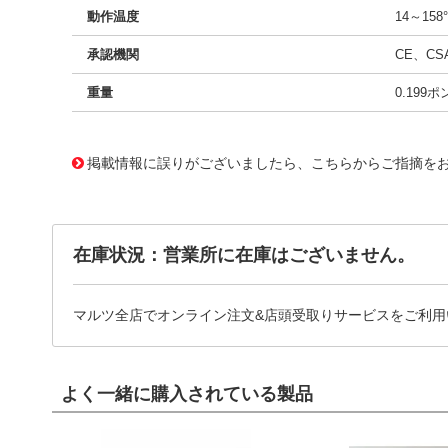
動作温度
14～158
承認機関
CE、CS
重量
0.199ポ
11719089
!041! BFB0712HH-A
掲載情報に誤りがございましたら、こちらからご指摘を
在庫状況：営業所に在庫はございません。
マルツ全店でオンライン注文&店頭受取りサービスをご利用
よく一緒に購入されている製品