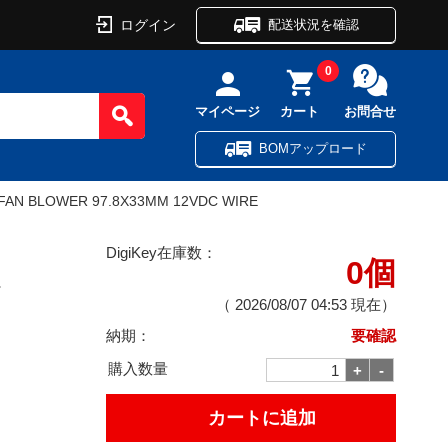
ログイン
配送状況を確認
0
マイページ
カート
お問合せ
BOMアップロード
FAN BLOWER 97.8X33MM 12VDC WIRE
DigiKey在庫数：
0個
E
（
2026/08/07 04:53
現在）
納期：
要確認
購入数量