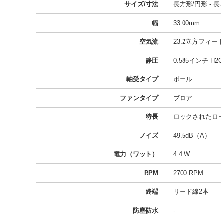
サイズ/寸法
長方形/円形 - 長さ
幅
33.00mm
空気流
23.2立方フィート/
静圧
0.585インチ H2O 
軸受タイプ
ボール
ファンタイプ
ブロア
特長
ロックされたロ
ノイズ
49.5dB（A）
電力（ワット）
4.4 W
RPM
2700 RPM
終端
リード線2本
防塵防水
-