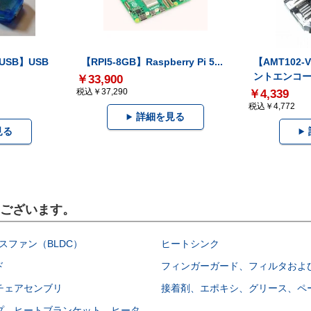
-USB】USB
【RPI5-8GB】Raspberry Pi 5...
【AMT102
ントエンコー.
￥33,900
税込￥37,290
￥4,339
税込￥4,772
詳細を見る
見る
もございます。
スファン（BLDC）
ヒートシンク
ド
フィンガーガード、フィルタおよ
チェアセンブリ
接着剤、エポキシ、グリース、ペ
プ、ヒートブランケット、ヒータ