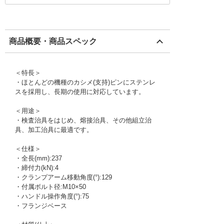
商品概要・商品スペック
＜特長＞
・ほとんどの機種のカシメ(支持)ピンにステンレ
スを採用し、長期の使用に対応しています。
＜用途＞
・検査治具をはじめ、熔接治具、その他組立治
具、加工治具に最適です。
＜仕様＞
・全長(mm):237
・締付力(kN):4
・クランプアーム移動角度(°):129
・付属ボルト径:M10×50
・ハンドル操作角度(°):75
・フランジベース