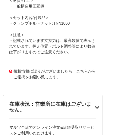
＜材質/仕上＞
・一般構造用圧延鋼
＜セット内容/付属品＞
・クランプボルトナット:TNN1050
＜注意＞
・記載されています支持力は、最高数値で表示さ
れています。押え位置・ボルト調整等により数値
は下がりますのでご注意ください。
1171965 0000000200769351
!095! TDB44F
掲載情報に誤りがございましたら、こちらから
ご指摘をお願い致します。
在庫状況：営業所に在庫はございま
せん。
マルツ全店でオンライン注文&店頭受取りサービ
スをご利用いただけます。