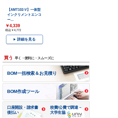
【AMT102-V】一体型
インクリメントエンコ
ー...
￥4,339
税込￥4,772
詳細を見る
買う
早く・便利に・スムーズに
BOM一括検索＆お見積り
BOM作成ツール
口座開設・請求書
校費/公費で調達－
後払い
大学生協