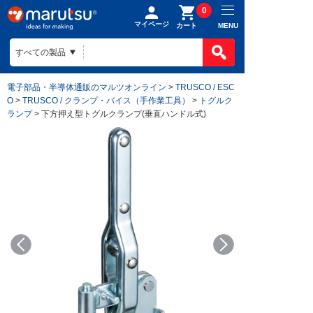
0
マイページ
MENU
カート
電子部品・半導体通販のマルツオンライン
>
TRUSCO / ESC
O
>
TRUSCO / クランプ・バイス（手作業工具）
>
トグルク
ランプ
> 下方押え型トグルクランプ(垂直ハンドル式)