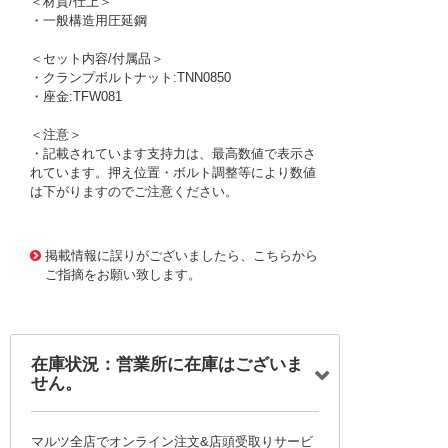
＜材質/仕上＞
・一般構造用圧延鋼
＜セット内容/付属品＞
・クランプボルトナット:TNN0850
・座金:TFW081
＜注意＞
・記載されています支持力は、最高数値で表示さ
れています。押え位置・ボルト調整等により数値
は下がりますのでご注意ください。
1171968 0000000200769361
!095! TDBS41S
掲載情報に誤りがございましたら、こちらから
ご指摘をお願い致します。
在庫状況：営業所に在庫はございま
せん。
マルツ全店でオンライン注文&店頭受取りサービ