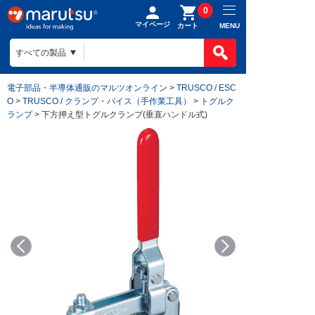
0
マイページ
MENU
カート
電子部品・半導体通販のマルツオンライン
>
TRUSCO / ESC
O
>
TRUSCO / クランプ・バイス（手作業工具）
>
トグルク
ランプ
> 下方押え型トグルクランプ(垂直ハンドル式)