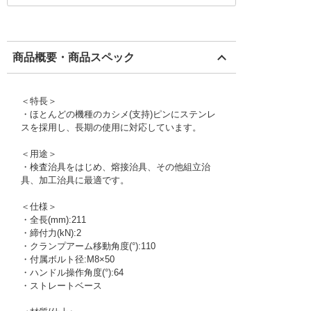
商品概要・商品スペック
＜特長＞
・ほとんどの機種のカシメ(支持)ピンにステンレ
スを採用し、長期の使用に対応しています。
＜用途＞
・検査治具をはじめ、熔接治具、その他組立治
具、加工治具に最適です。
＜仕様＞
・全長(mm):211
・締付力(kN):2
・クランプアーム移動角度(°):110
・付属ボルト径:M8×50
・ハンドル操作角度(°):64
・ストレートベース