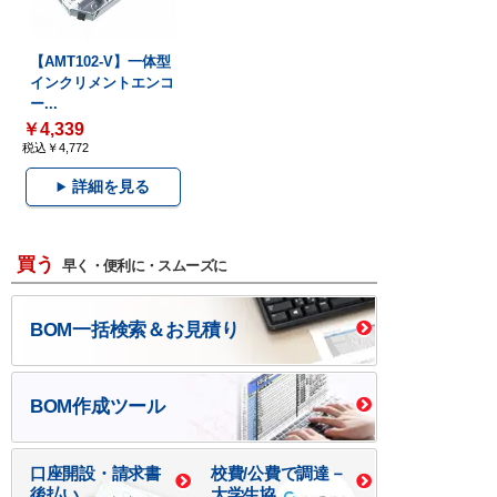
【AMT102-V】一体型
インクリメントエンコ
ー...
￥4,339
税込￥4,772
詳細を見る
買う
早く・便利に・スムーズに
BOM一括検索＆お見積り
BOM作成ツール
口座開設・請求書
校費/公費で調達－
後払い
大学生協