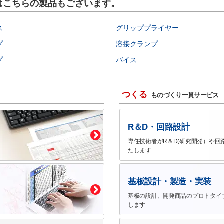
にはこちらの製品もございます。
ス
グリッププライヤー
プ
溶接クランプ
プ
バイス
つくる
ものづくり一貫サービス
R＆D・回路設計
専任技術者がR＆D(研究開発）や回
たします
基板設計・製造・実装
基板の設計、開発商品のプロトタイ
します