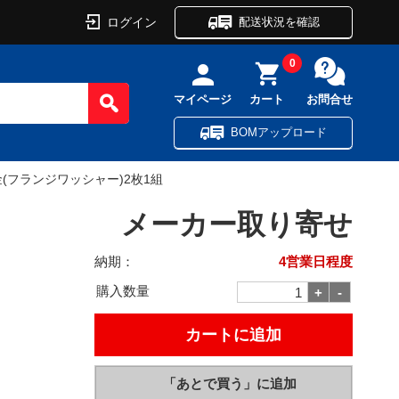
ログイン
配送状況を確認
0
マイページ
カート
お問合せ
BOMアップロード
金(フランジワッシャー)2枚1組
メーカー取り寄せ
納期：
4営業日程度
購入数量