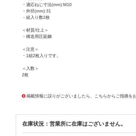
・適応ねじ寸法(mm):M10
・外径(mm):31
・組入り数2枚
＜材質/仕上＞
・構造用圧延鋼
＜注意＞
・1組2枚入りです。
＜入数＞
2枚
1171981 0000000200769402
!095! TFW103
掲載情報に誤りがございましたら、こちらからご指摘を
在庫状況：営業所に在庫はございません。