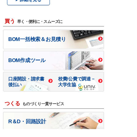
買う
早く・便利に・スムーズに
BOM一括検索＆お見積り
BOM作成ツール
口座開設・請求書
校費/公費で調達－
後払い
大学生協
つくる
ものづくり一貫サービス
R＆D・回路設計