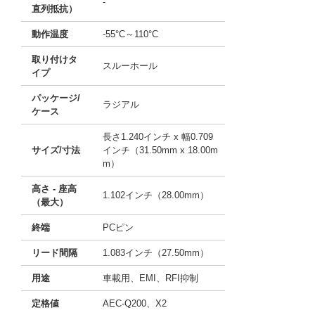
-
直列抵抗）
動作温度
-55°C～110°C
取り付けタ
スルーホール
イプ
パッケージ/
ラジアル
ケース
長さ1.240インチ x 幅0.709
サイズ/寸法
インチ（31.50mm x 18.00m
m）
高さ - 座高
1.102インチ（28.00mm）
（最大）
終端
PCピン
リード間隔
1.083インチ（27.50mm）
用途
車載用、EMI、RFI抑制
定格値
AEC-Q200、X2