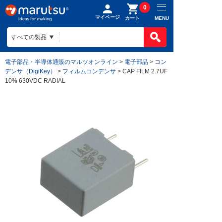
0
マイページ
MENU
カート
電子部品・半導体通販のマルツオンライン
>
電子部品
>
コン
デンサ（DigiKey）
>
フィルムコンデンサ
> CAP FILM 2.7UF
10% 630VDC RADIAL