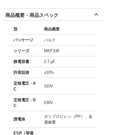
商品概要・商品スペック
型
商品概要
パッケージ
バルク
シリーズ
MKP339
静電容量
2.7 µF
許容誤差
±10%
定格電圧 - A
310V
C
定格電圧 - D
630V
C
ポリプロピレン（PP）、金
誘電体
属被覆
ESR（等価