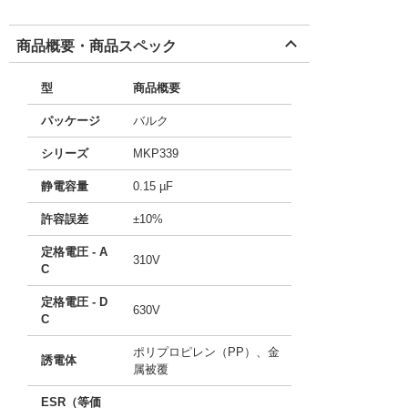
商品概要・商品スペック
型
商品概要
パッケージ
バルク
シリーズ
MKP339
静電容量
0.15 µF
許容誤差
±10%
定格電圧 - A
310V
C
定格電圧 - D
630V
C
ポリプロピレン（PP）、金
誘電体
属被覆
ESR（等価