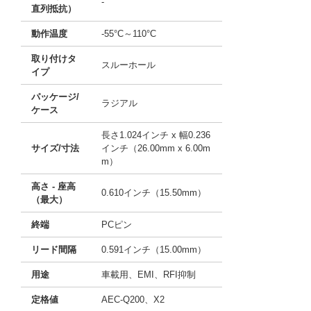
-
直列抵抗）
動作温度
-55°C～110°C
取り付けタ
スルーホール
イプ
パッケージ/
ラジアル
ケース
長さ1.024インチ x 幅0.236
サイズ/寸法
インチ（26.00mm x 6.00m
m）
高さ - 座高
0.610インチ（15.50mm）
（最大）
終端
PCピン
リード間隔
0.591インチ（15.00mm）
用途
車載用、EMI、RFI抑制
定格値
AEC-Q200、X2