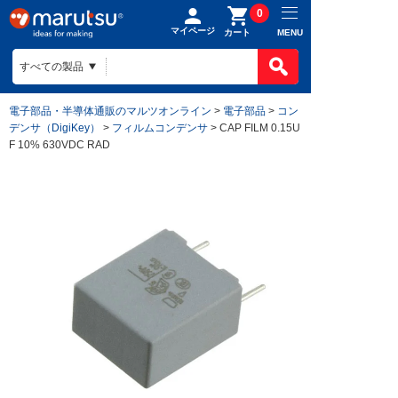
0
マイページ
MENU
カート
電子部品・半導体通販のマルツオンライン
>
電子部品
>
コン
デンサ（DigiKey）
>
フィルムコンデンサ
> CAP FILM 0.15U
F 10% 630VDC RAD