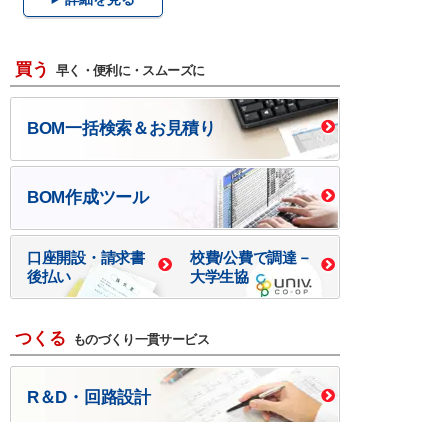
買う
早く・便利に・スムーズに
BOM一括検索＆お見積り
BOM作成ツール
口座開設・請求書
校費/公費で調達－
後払い
大学生協
つくる
ものづくり一貫サービス
R＆D・回路設計