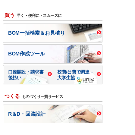
買う
早く・便利に・スムーズに
BOM一括検索＆お見積り
BOM作成ツール
口座開設・請求書
校費/公費で調達－
後払い
大学生協
つくる
ものづくり一貫サービス
R＆D・回路設計
基板設計・製造・実装