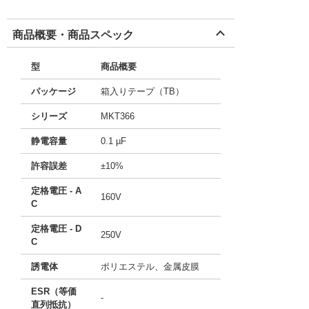
商品概要・商品スペック
型
商品概要
パッケージ
箱入りテープ（TB）
シリーズ
MKT366
静電容量
0.1 µF
許容誤差
±10%
定格電圧 - A
160V
C
定格電圧 - D
250V
C
誘電体
ポリエステル、金属皮膜
ESR（等価
-
直列抵抗）