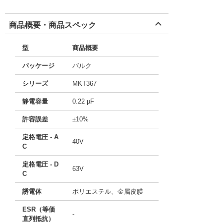
商品概要・商品スペック
型
商品概要
パッケージ
バルク
シリーズ
MKT367
静電容量
0.22 µF
許容誤差
±10%
定格電圧 - A
40V
C
定格電圧 - D
63V
C
誘電体
ポリエステル、金属皮膜
ESR（等価
-
直列抵抗）