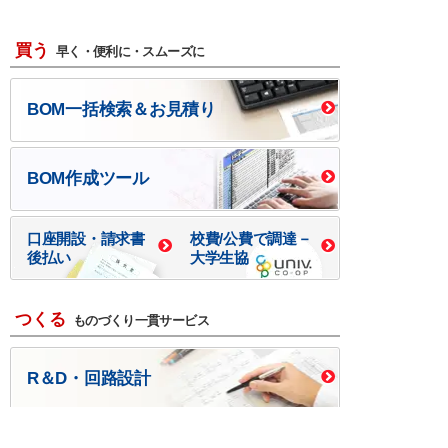
買う
早く・便利に・スムーズに
BOM一括検索＆お見積り
BOM作成ツール
口座開設・請求書
校費/公費で調達－
後払い
大学生協
つくる
ものづくり一貫サービス
R＆D・回路設計
基板設計・製造・実装