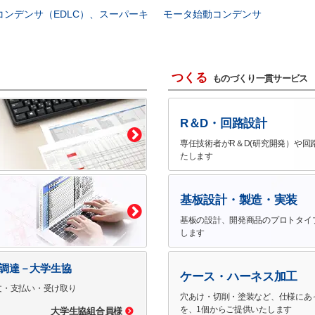
コンデンサ（EDLC）、スーパーキ
モータ始動コンデンサ
つくる
ものづくり一貫サービス
R＆D・回路設計
専任技術者がR＆D(研究開発）や回
たします
基板設計・製造・実装
基板の設計、開発商品のプロトタイ
します
で調達－大学生協
ケース・ハーネス加工
文・支払い・受け取り
穴あけ・切削・塗装など、仕様にあ
を、1個からご提供いたします
大学生協組合員様