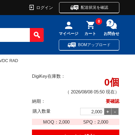
ログイン
配送状況を確認
0
マイページ
カート
お問合せ
BOMアップロード
0VDC RAD
DigiKey在庫数：
0個
（
2026/08/08 05:50
現在）
納期：
要確認
購入数量
MOQ：
2,000
SPQ：
2,000