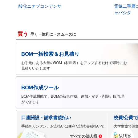
酸化ニオブコンデンサ
電気二重層
ャパシタ
買う
早く・便利に・スムーズに
BOM一括検索＆お見積り
お手元にある大量のBOM（材料表）をアップするだけで即時にお
見積りいたします
BOM作成ツール
BOM作成機能で、BOMの新規作成、追加・変更・削除、版管理
ができます
口座開設・請求書後払い
校費/公費
手続きカンタン、お支払いは便利な請求書後払いで
大学生協で注
すべての法人様