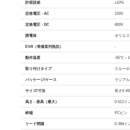
許容誤差
±10%
定格電圧 - AC
220V
定格電圧 - DC
400V
誘電体
ポリエス
ESR（等価直列抵抗）
-
動作温度
-55°C～1
取り付けタイプ
スルーホ
パッケージ/ケース
ラジアル
サイズ/寸法
長さ0.49
高さ - 座高（最大）
0.512
終端
PCピン
リード間隔
0.394