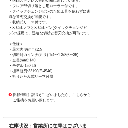
・薄肉ステンレス管の切断に適しています。
・フレア部切り落とし用ローラー付です。
・クイックチェンジピンのため工具を使わずに迅
速な替刃交換が可能です。
・収納式リーマ付です。
・X-CELノブとX-CELピン(クイックチェンジピ
ン)の採用で、迅速な切断と替刃交換が可能です。
＜仕様＞
・最大肉厚(mm):2.5
・切断能力インチ(ミリ):1/4〜1 3/8(6〜35)
・全長(mm):140
・モデル:150-LS
・標準替刃:33190(E-4546)
・折りたたみ式リーマ付属
1172270 0000000200761400
!095! 66742
掲載情報に誤りがございましたら、こちらから
ご指摘をお願い致します。
在庫状況：営業所に在庫はございま