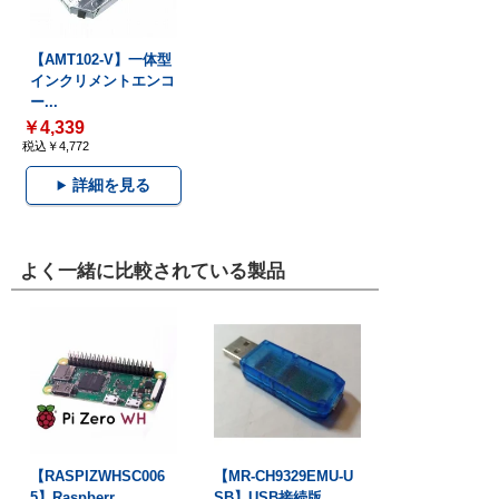
【AMT102-V】一体型
インクリメントエンコ
ー...
￥4,339
税込￥4,772
詳細を見る
よく一緒に比較されている製品
【RASPIZWHSC006
【MR-CH9329EMU-U
5】Raspberr...
SB】USB接続版...