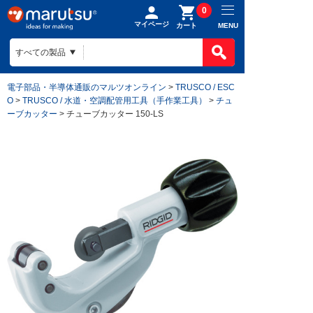
0
マイページ
MENU
カート
電子部品・半導体通販のマルツオンライン
>
TRUSCO / ESC
O
>
TRUSCO / 水道・空調配管用工具（手作業工具）
>
チュ
ーブカッター
> チューブカッター 150-LS