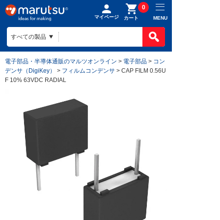
0
マイページ
MENU
カート
電子部品・半導体通販のマルツオンライン
>
電子部品
>
コン
デンサ（DigiKey）
>
フィルムコンデンサ
> CAP FILM 0.56U
F 10% 63VDC RADIAL