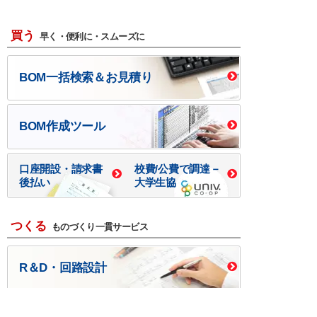
買う
早く・便利に・スムーズに
BOM一括検索＆お見積り
BOM作成ツール
口座開設・請求書
校費/公費で調達－
後払い
大学生協
つくる
ものづくり一貫サービス
R＆D・回路設計
基板設計・製造・実装