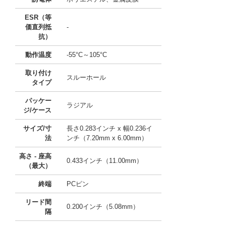
ESR（等
価直列抵
-
抗）
動作温度
-55°C～105°C
取り付け
スルーホール
タイプ
パッケー
ラジアル
ジ/ケース
サイズ/寸
長さ0.283インチ x 幅0.236イ
法
ンチ（7.20mm x 6.00mm）
高さ - 座高
0.433インチ（11.00mm）
（最大）
終端
PCピン
リード間
0.200インチ（5.08mm）
隔