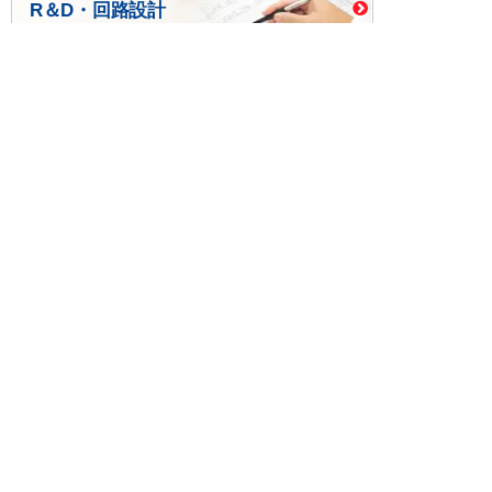
R＆D・回路設計
基板設計・製造・実装
ケース・ハーネス加工
※掲載されている価格には消費税、各種手数料が含まれ
ておりません。別途消費税およびお支払方法に応じた
手数料が必要になります。
※このホームページに掲載されている、記事・写真の一
部または全部をそのまま、または改変して利用・転
載・転用することを禁じます。
※商品によって販売価格が店頭価格と異なる場合がござ
います。
※弊社ではお客様が商品を選びやすくするためにデータ
シートの提供や技術情報、商品画像の表示を行ってい
ます。