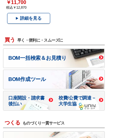
￥11,700
税込￥12,870
詳細を見る
買う
早く・便利に・スムーズに
BOM一括検索＆お見積り
BOM作成ツール
口座開設・請求書
校費/公費で調達－
後払い
大学生協
つくる
ものづくり一貫サービス