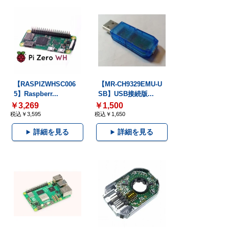
【RASPIZWHSC006
【MR-CH9329EMU-U
5】Raspberr...
SB】USB接続版...
￥3,269
￥1,500
税込￥3,595
税込￥1,650
詳細を見る
詳細を見る