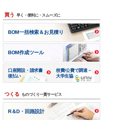
買う
早く・便利に・スムーズに
BOM一括検索＆お見積り
BOM作成ツール
口座開設・請求書
校費/公費で調達－
後払い
大学生協
つくる
ものづくり一貫サービス
R＆D・回路設計
基板設計・製造・実装