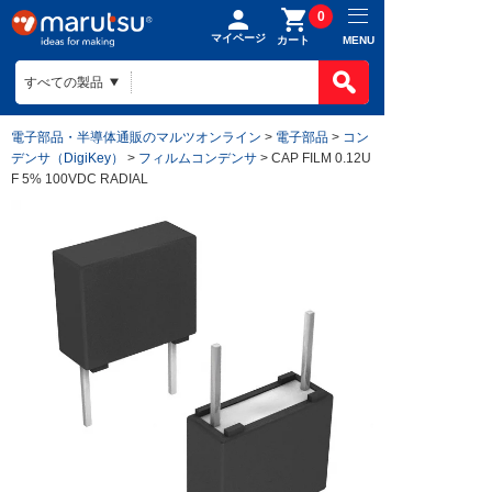
0
マイページ
MENU
カート
電子部品・半導体通販のマルツオンライン
>
電子部品
>
コン
デンサ（DigiKey）
>
フィルムコンデンサ
> CAP FILM 0.12U
F 5% 100VDC RADIAL