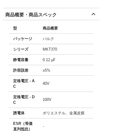
商品概要・商品スペック
型
商品概要
パッケージ
バルク
シリーズ
MKT370
静電容量
0.12 µF
許容誤差
±5%
定格電圧 - A
40V
C
定格電圧 - D
100V
C
誘電体
ポリエステル、金属皮膜
ESR（等価
-
直列抵抗）