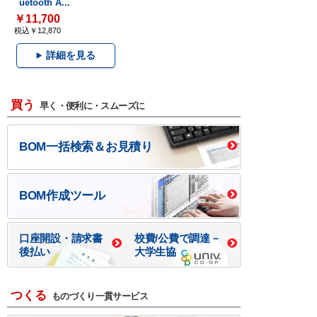
uetooth A...
￥11,700
税込￥12,870
詳細を見る
買う
早く・便利に・スムーズに
BOM一括検索＆お見積り
BOM作成ツール
口座開設・請求書
校費/公費で調達－
後払い
大学生協
つくる
ものづくり一貫サービス