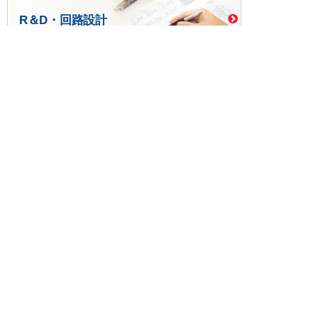
R＆D・回路設計
基板設計・製造・実装
ケース・ハーネス加工
※掲載されている価格には消費税、各種手数料が含まれ
ておりません。別途消費税およびお支払方法に応じた
手数料が必要になります。
※このホームページに掲載されている、記事・写真の一
部または全部をそのまま、または改変して利用・転
載・転用することを禁じます。
※商品によって販売価格が店頭価格と異なる場合がござ
います。
※弊社ではお客様が商品を選びやすくするためにデータ
シートの提供や技術情報、商品画像の表示を行ってい