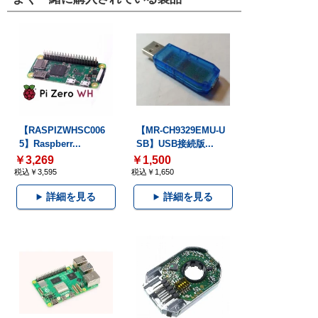
【RASPIZWHSC006
【MR-CH9329EMU-U
5】Raspberr...
SB】USB接続版...
￥3,269
￥1,500
税込￥3,595
税込￥1,650
詳細を見る
詳細を見る