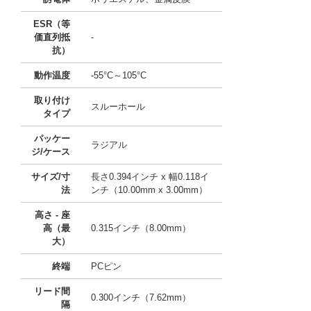
ESR（等
価直列抵
-
抗）
動作温度
-55°C～105°C
取り付け
スルーホール
タイプ
パッケー
ラジアル
ジ/ケース
サイズ/寸
長さ0.394インチ x 幅0.118イ
法
ンチ（10.00mm x 3.00mm）
高さ - 座
高（最
0.315インチ（8.00mm）
大）
終端
PCピン
リード間
0.300インチ（7.62mm）
隔