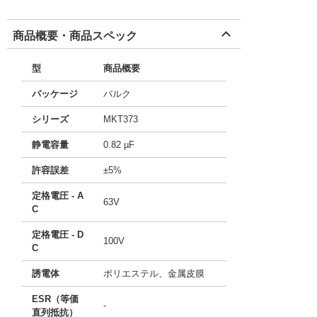
商品概要・商品スペック
型
商品概要
パッケージ
バルク
シリーズ
MKT373
静電容量
0.82 µF
許容誤差
±5%
定格電圧 - A
63V
C
定格電圧 - D
100V
C
誘電体
ポリエステル、金属皮膜
ESR（等価
-
直列抵抗）