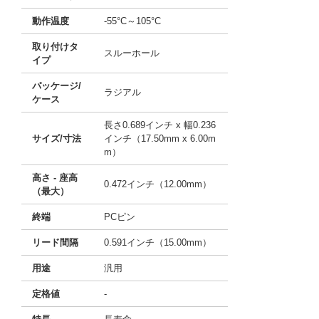
動作温度
-55°C～105°C
取り付けタ
スルーホール
イプ
パッケージ/
ラジアル
ケース
長さ0.689インチ x 幅0.236
サイズ/寸法
インチ（17.50mm x 6.00m
m）
高さ - 座高
0.472インチ（12.00mm）
（最大）
終端
PCピン
リード間隔
0.591インチ（15.00mm）
用途
汎用
定格値
-