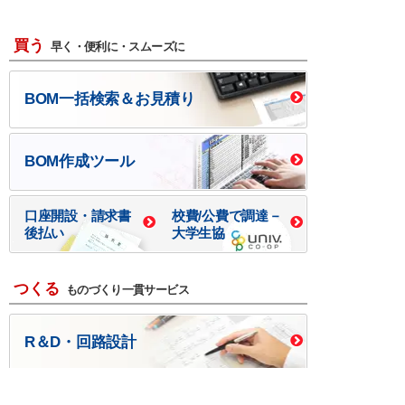
買う
早く・便利に・スムーズに
BOM一括検索＆お見積り
BOM作成ツール
口座開設・請求書
校費/公費で調達－
後払い
大学生協
つくる
ものづくり一貫サービス
R＆D・回路設計
基板設計・製造・実装