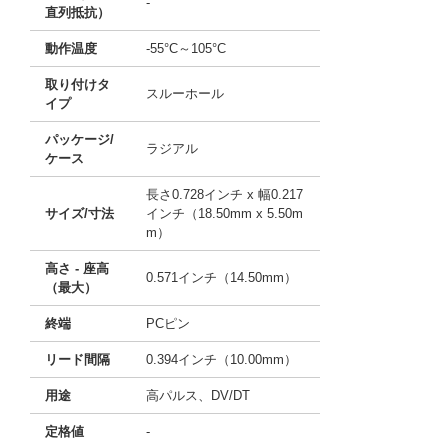
-
直列抵抗）
動作温度
-55°C～105°C
取り付けタ
スルーホール
イプ
パッケージ/
ラジアル
ケース
長さ0.728インチ x 幅0.217
サイズ/寸法
インチ（18.50mm x 5.50m
m）
高さ - 座高
0.571インチ（14.50mm）
（最大）
終端
PCピン
リード間隔
0.394インチ（10.00mm）
用途
高パルス、DV/DT
定格値
-