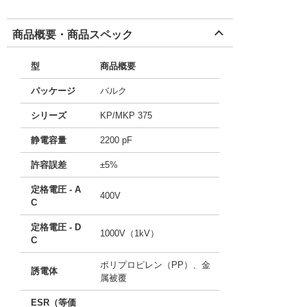
商品概要・商品スペック
型
商品概要
パッケージ
バルク
シリーズ
KP/MKP 375
静電容量
2200 pF
許容誤差
±5%
定格電圧 - A
400V
C
定格電圧 - D
1000V（1kV）
C
ポリプロピレン（PP）、金
誘電体
属被覆
ESR（等価