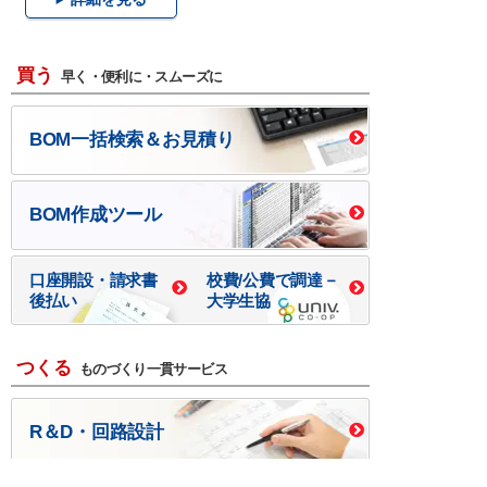
買う
早く・便利に・スムーズに
BOM一括検索＆お見積り
BOM作成ツール
口座開設・請求書
校費/公費で調達－
後払い
大学生協
つくる
ものづくり一貫サービス
R＆D・回路設計