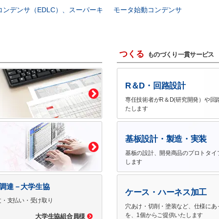
コンデンサ（EDLC）、スーパーキ
モータ始動コンデンサ
つくる
ものづくり一貫サービス
R＆D・回路設計
専任技術者がR＆D(研究開発）や回
たします
基板設計・製造・実装
基板の設計、開発商品のプロトタイ
します
で調達－大学生協
ケース・ハーネス加工
文・支払い・受け取り
穴あけ・切削・塗装など、仕様にあ
を、1個からご提供いたします
大学生協組合員様