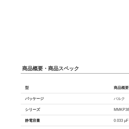
商品概要・商品スペック
型
商品概要
パッケージ
バルク
シリーズ
MMKP38
静電容量
0.033 µF