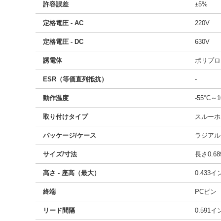
許容誤差
±5%
定格電圧 - AC
220V
定格電圧 - DC
630V
誘電体
ポリプロ
ESR（等価直列抵抗）
-
動作温度
-55°C～1
取り付けタイプ
スルーホ
パッケージ/ケース
ラジアル
サイズ/寸法
長さ0.68
高さ - 座高（最大）
0.433
終端
PCピン
リード間隔
0.591