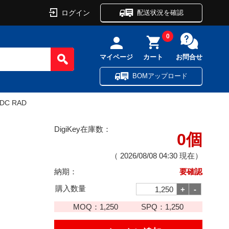
ログイン
配送状況を確認
0
マイページ
カート
お問合せ
BOMアップロード
VDC RAD
DigiKey在庫数：
0個
（
2026/08/08 04:30
現在）
納期：
要確認
購入数量
MOQ：
1,250
SPQ：
1,250