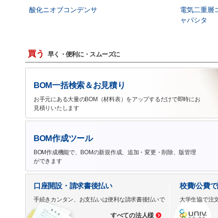
酸化ニオブコンデンサ
電気二重層
ャパシタ
買う
早く・便利に・スムーズに
BOM一括検索＆お見積り
お手元にある大量のBOM（材料表）をアップするだけで即時にお
見積りいたします
BOM作成ツール
BOM作成機能で、BOMの新規作成、追加・変更・削除、版管理
ができます
口座開設・請求書後払い
校費/公費
手続きカンタン、お支払いは便利な請求書後払いで
大学生協で注
すべての法人様