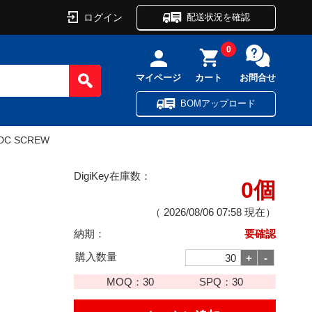
ログイン
配送状況を確認
0
マイページ
カート
お問合せ
BOMアップロード
VDC SCREW
DigiKey在庫数：
0個
（
2026/08/06 07:58
現在）
納期：
要確認
購入数量
MOQ：
30
SPQ：
30