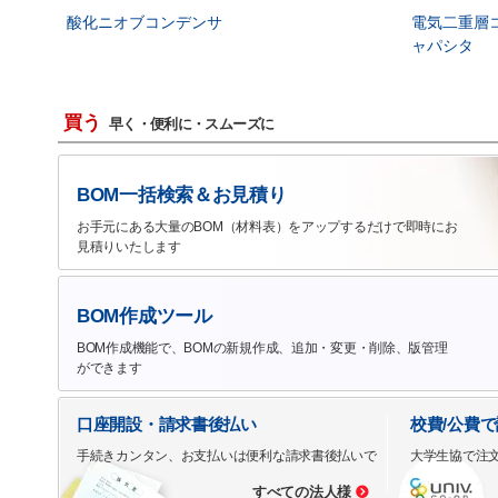
酸化ニオブコンデンサ
電気二重層
ャパシタ
買う
早く・便利に・スムーズに
BOM一括検索＆お見積り
お手元にある大量のBOM（材料表）をアップするだけで即時にお
見積りいたします
BOM作成ツール
BOM作成機能で、BOMの新規作成、追加・変更・削除、版管理
ができます
口座開設・請求書後払い
校費/公費
手続きカンタン、お支払いは便利な請求書後払いで
大学生協で注
すべての法人様