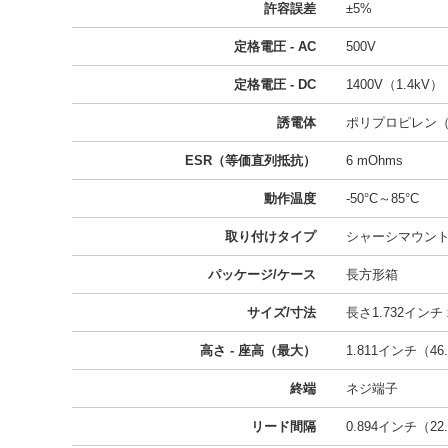
許容誤差
±5%
定格電圧 - AC
500V
定格電圧 - DC
1400V（1.4kV）
誘電体
ポリプロピレン（
ESR（等価直列抵抗）
6 mOhms
動作温度
-50°C～85°C
取り付けタイプ
シャーシマウン
パッケージ/ケース
長方形箱
サイズ/寸法
長さ1.732インチ x
高さ - 座高（最大）
1.811インチ（46
終端
ネジ端子
リード間隔
0.894インチ（22