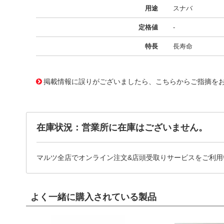
用途
スナバ
定格値
-
特長
長寿命
11731602
!041! BFC238641564
掲載情報に誤りがございましたら、こちらからご指摘を
在庫状況：営業所に在庫はございません。
マルツ全店でオンライン注文&店頭受取りサービスをご利用
よく一緒に購入されている製品