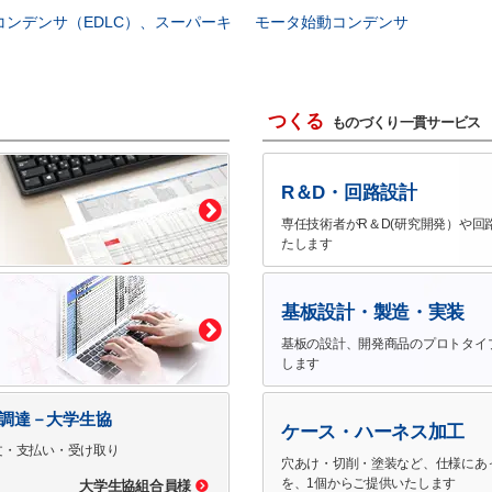
コンデンサ（EDLC）、スーパーキ
モータ始動コンデンサ
つくる
ものづくり一貫サービス
R＆D・回路設計
専任技術者がR＆D(研究開発）や回
たします
基板設計・製造・実装
基板の設計、開発商品のプロトタイ
します
で調達－大学生協
ケース・ハーネス加工
文・支払い・受け取り
穴あけ・切削・塗装など、仕様にあ
を、1個からご提供いたします
大学生協組合員様