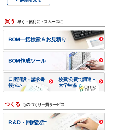
買う
早く・便利に・スムーズに
BOM一括検索＆お見積り
BOM作成ツール
口座開設・請求書
校費/公費で調達－
後払い
大学生協
つくる
ものづくり一貫サービス
R＆D・回路設計