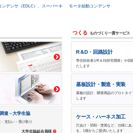
コンデンサ（EDLC）、スーパーキ
モータ始動コンデンサ
つくる
ものづくり一貫サービス
R＆D・回路設計
専任技術者がR＆D(研究開発）や回
たします
基板設計・製造・実装
基板の設計、開発商品のプロトタイ
します
で調達－大学生協
ケース・ハーネス加工
文・支払い・受け取り
穴あけ・切削・塗装など、仕様にあ
を、1個からご提供いたします
大学生協組合員様