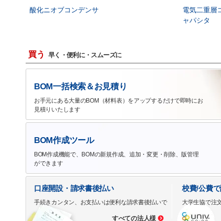
酸化ニオブコンデンサ
電気二重層
ャパシタ
買う
早く・便利に・スムーズに
BOM一括検索＆お見積り
お手元にある大量のBOM（材料表）をアップするだけで即時にお
見積りいたします
BOM作成ツール
BOM作成機能で、BOMの新規作成、追加・変更・削除、版管理
ができます
口座開設・請求書後払い
校費/公費
手続きカンタン、お支払いは便利な請求書後払いで
大学生協で注
すべての法人様