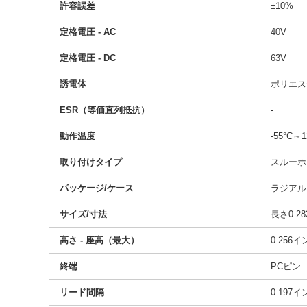
許容誤差
±10%
定格電圧 - AC
40V
定格電圧 - DC
63V
誘電体
ポリエス
ESR（等価直列抵抗）
-
動作温度
-55°C～1
取り付けタイプ
スルーホ
パッケージ/ケース
ラジアル
サイズ/寸法
長さ0.28
高さ - 座高（最大）
0.256
終端
PCピン
リード間隔
0.197