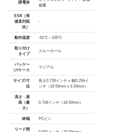
誘電体
被覆
ESR（等
価直列抵
-
抗）
動作温度
-55°C～105°C
取り付け
スルーホール
タイプ
パッケー
ラジアル
ジ/ケース
サイズ/寸
長さ0.728インチ x 幅0.256イ
法
ンチ（18.50mm x 6.50mm）
高さ - 座
高（最
0.728インチ（18.50mm）
大）
終端
PCピン
リード間
0.591インチ（15.00mm）