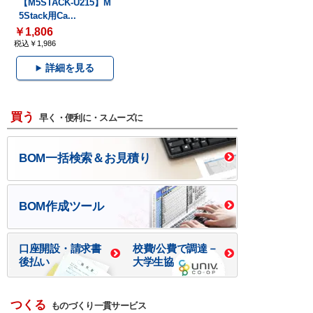
【M5STACK-U215】M
5Stack用Ca...
￥1,806
税込￥1,986
詳細を見る
買う
早く・便利に・スムーズに
BOM一括検索＆お見積り
BOM作成ツール
口座開設・請求書
校費/公費で調達－
後払い
大学生協
つくる
ものづくり一貫サービス