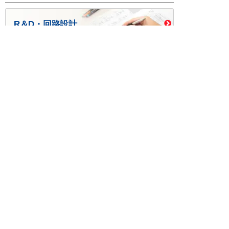
R＆D・回路設計
基板設計・製造・実装
ケース・ハーネス加工
※掲載されている価格には消費税、各種手数料が含まれ
ておりません。別途消費税およびお支払方法に応じた
手数料が必要になります。
※このホームページに掲載されている、記事・写真の一
部または全部をそのまま、または改変して利用・転
載・転用することを禁じます。
※商品によって販売価格が店頭価格と異なる場合がござ
います。
※弊社ではお客様が商品を選びやすくするためにデータ