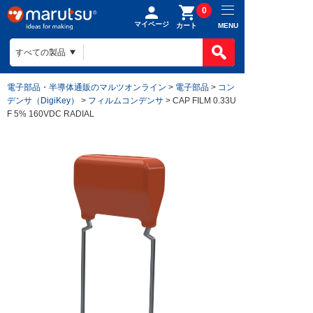
0
マイページ
MENU
カート
電子部品・半導体通販のマルツオンライン
>
電子部品
>
コン
デンサ（DigiKey）
>
フィルムコンデンサ
> CAP FILM 0.33U
F 5% 160VDC RADIAL