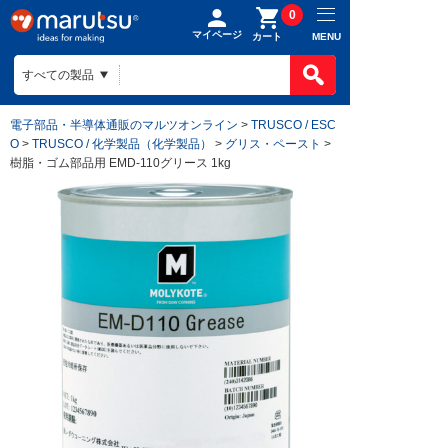
0
マイページ
MENU
カート
電子部品・半導体通販のマルツオンライン
>
TRUSCO / ESC
O
>
TRUSCO / 化学製品（化学製品）
>
グリス・ペースト
>
樹脂・ゴム部品用 EMD-110グリース 1kg