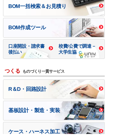
BOM一括検索＆お見積り
BOM作成ツール
口座開設・請求書
校費/公費で調達－
後払い
大学生協
つくる
ものづくり一貫サービス
R＆D・回路設計
基板設計・製造・実装
ケース・ハーネス加工