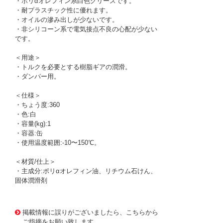
・ポリαオレフィン系白色グリースです。
・耐プラスチック性に優れます。
・オイルの滲み出しが少ないです。
・非シリコーン系で電気接点不良の心配が少ない
です。
＜用途＞
・トルクを必要とする樹脂ギアの潤滑。
・ダンパー用。
＜仕様＞
・ちょう度:360
・色:白
・容量(kg):1
・容器:缶
・使用温度範囲:-10〜150℃。
＜材質/仕上＞
・主成分:ポリαオレフィン油、リチウム石けん、
固体潤滑剤
1173537
!095! EMD-110-10
掲載情報に誤りがございましたら、こちらから
ご指摘をお願い致します。