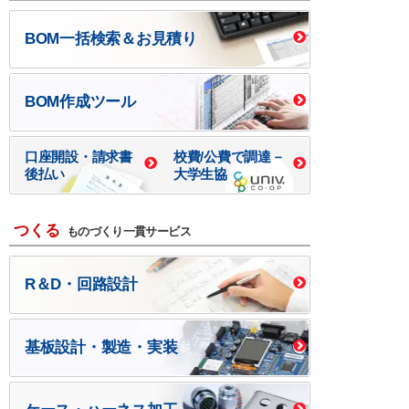
BOM一括検索＆お見積り
BOM作成ツール
口座開設・請求書
校費/公費で調達－
後払い
大学生協
つくる
ものづくり一貫サービス
R＆D・回路設計
基板設計・製造・実装