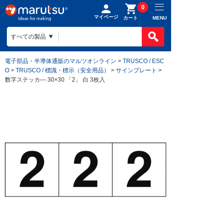
0
マイページ
MENU
カート
電子部品・半導体通販のマルツオンライン
>
TRUSCO / ESC
O
>
TRUSCO / 標識・標示（安全用品）
>
サインプレート
>
数字ステッカ— 30×30 「2」 白 3枚入