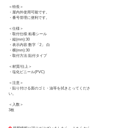
＜特長＞
・屋内外使用可能です。
・番号管理に便利です。
＜仕様＞
・取付仕様:粘着シール
・縦(mm):30
・表示内容:数字「2」 白
・横(mm):30
・取付方法:貼付タイプ
＜材質/仕上＞
・塩化ビニール(PVC)
＜注意＞
・貼り付ける面のゴミ・油等を拭きとってくださ
い。
＜入数＞
3枚
1173607 0000000200720329
!095! TSN-30-2