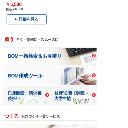
￥5,500
税込￥6,050
詳細を見る
買う
早く・便利に・スムーズに
BOM一括検索＆お見積り
BOM作成ツール
口座開設・請求書
校費/公費で調達－
後払い
大学生協
つくる
ものづくり一貫サービス