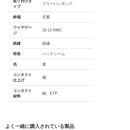
取り付けタ
フリーハンギング
イプ
終端
圧着
ワイヤゲー
10-12 AWG
ジ
絶縁
絶縁
特長
バッテシーム
色
黄
コンタクト
錫
仕上げ
コンタクト
銅、ETP
材料
よく一緒に購入されている製品