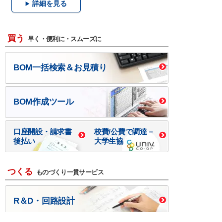
詳細を見る
買う
早く・便利に・スムーズに
BOM一括検索＆お見積り
BOM作成ツール
口座開設・請求書
校費/公費で調達－
後払い
大学生協
つくる
ものづくり一貫サービス
R＆D・回路設計