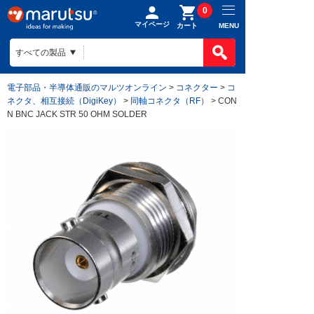
0
マイページ
MENU
カート
電子部品・半導体通販のマルツオンライン
>
コネクター
>
コ
ネクタ、相互接続（DigiKey）
>
同軸コネクタ（RF）
> CON
N BNC JACK STR 50 OHM SOLDER