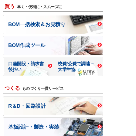
買う
早く・便利に・スムーズに
BOM一括検索＆お見積り
BOM作成ツール
口座開設・請求書
校費/公費で調達－
後払い
大学生協
つくる
ものづくり一貫サービス
R＆D・回路設計
基板設計・製造・実装