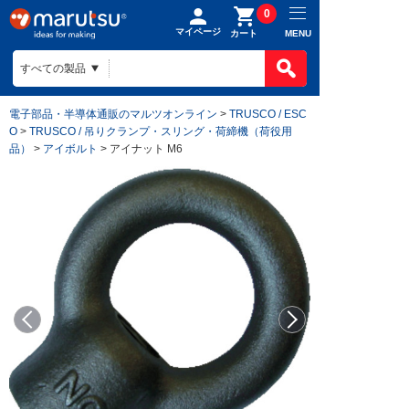
0
マイページ
MENU
カート
電子部品・半導体通販のマルツオンライン
>
TRUSCO / ESC
O
>
TRUSCO / 吊りクランプ・スリング・荷締機（荷役用
品）
>
アイボルト
> アイナット M6