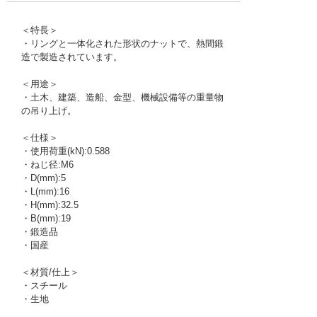
＜特長＞
・リングと一体化された形状のナットで、熱間鍛
造で製造されています。
＜用途＞
・土木、建築、造船、金型、機械設備等の重量物
の吊り上げ。
＜仕様＞
・使用荷重(kN):0.588
・ねじ径:M6
・D(mm):5
・L(mm):16
・H(mm):32.5
・B(mm):19
・鍛造品
・国産
＜材質/仕上＞
・スチール
・生地