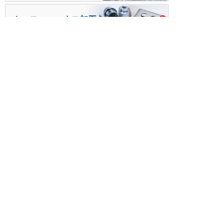
ケース・ハーネス加工
※掲載されている価格には消費税、各種手数料が含まれ
ておりません。別途消費税およびお支払方法に応じた
手数料が必要になります。
※このホームページに掲載されている、記事・写真の一
部または全部をそのまま、または改変して利用・転
載・転用することを禁じます。
※商品によって販売価格が店頭価格と異なる場合がござ
います。
※弊社ではお客様が商品を選びやすくするためにデータ
シートの提供や技術情報、商品画像の表示を行ってい
ます。
しかしさまざまな事情により、これらの情報がすべて
正確であることを弊社が保証することはできません。
商品の正確な仕様等は各メーカーの最新のデータシー
トで確認して頂きますようお願いいたします。
また、商品画像につきましても、当アイテムとは異な
るイメージ画像を表示している場合がございます。