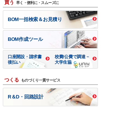
買う
早く・便利に・スムーズに
BOM一括検索＆お見積り
BOM作成ツール
口座開設・請求書
校費/公費で調達－
後払い
大学生協
つくる
ものづくり一貫サービス
R＆D・回路設計
基板設計・製造・実装