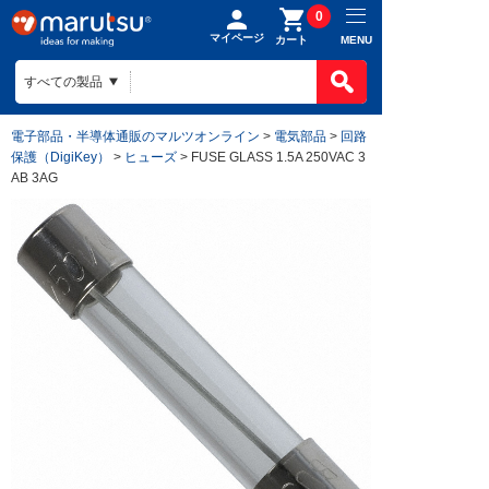
0
マイページ
MENU
カート
電子部品・半導体通販のマルツオンライン
>
電気部品
>
回路
保護（DigiKey）
>
ヒューズ
> FUSE GLASS 1.5A 250VAC 3
AB 3AG