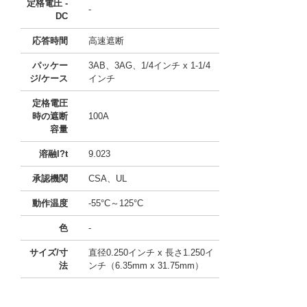
定格電圧 -
-
DC
応答時間
高速遮断
パッケー
3AB、3AG、1/4インチ x 1-1/4
ジ/ケース
インチ
定格電圧
時の遮断
100A
容量
溶融I?t
9.023
承認機関
CSA、UL
動作温度
-55°C～125°C
色
-
サイズ/寸
直径0.250インチ x 長さ1.250イ
法
ンチ（6.35mm x 31.75mm）
11741724 0000000201273028
!041! BK/AGC-1-1/