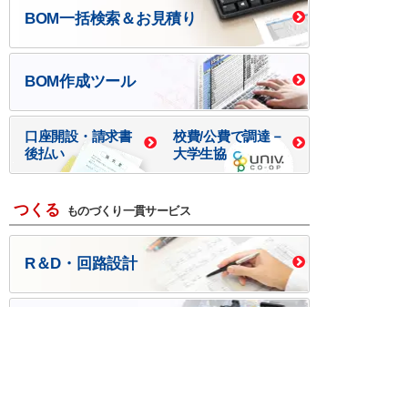
BOM一括検索＆お見積り
BOM作成ツール
口座開設・請求書
校費/公費で調達－
後払い
大学生協
つくる
ものづくり一貫サービス
R＆D・回路設計
基板設計・製造・実装
ケース・ハーネス加工