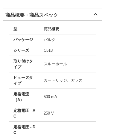
商品概要・商品スペック
型
商品概要
パッケージ
バルク
シリーズ
C518
取り付けタ
スルーホール
イプ
ヒューズタ
カートリッジ、ガラス
イプ
定格電流
500 mA
（A）
定格電圧 - A
250 V
C
定格電圧 - D
-
C