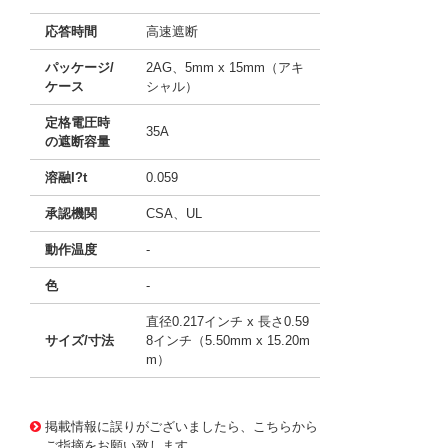
応答時間
高速遮断
パッケージ/
2AG、5mm x 15mm（アキ
ケース
シャル）
定格電圧時
35A
の遮断容量
溶融I?t
0.059
承認機関
CSA、UL
動作温度
-
色
-
直径0.217インチ x 長さ0.59
サイズ/寸法
8インチ（5.50mm x 15.20m
m）
11742115
!041! BK/C518-500MA
掲載情報に誤りがございましたら、こちらから
ご指摘をお願い致します。