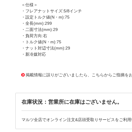
＜仕様＞
・フレアナットサイズ:5/8インチ
・設定トルク値(N・m):75
・全長(mm):299
・二面寸法(mm):29
・負荷方向:右
・トルク値(N・m):75
・ナット対辺寸法(mm):29
・新冷媒対応
1174275
!095! RTQ-750
掲載情報に誤りがございましたら、こちらからご指摘を
在庫状況：営業所に在庫はございません。
マルツ全店でオンライン注文&店頭受取りサービスをご利用