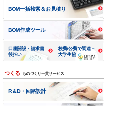
BOM一括検索＆お見積り
BOM作成ツール
口座開設・請求書
校費/公費で調達－
後払い
大学生協
つくる
ものづくり一貫サービス
R＆D・回路設計
基板設計・製造・実装
ケース・ハーネス加工