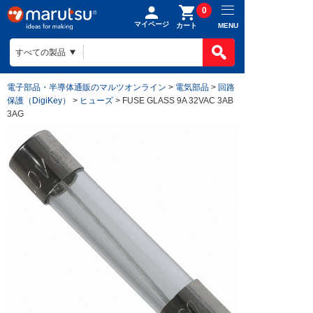
0
マイページ
MENU
カート
電子部品・半導体通販のマルツオンライン
>
電気部品
>
回路
保護（DigiKey）
>
ヒューズ
> FUSE GLASS 9A 32VAC 3AB
3AG