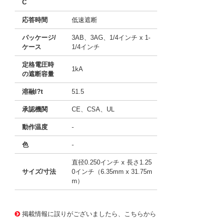
C
応答時間
低速遮断
パッケージ/
3AB、3AG、1/4インチ x 1-
ケース
1/4インチ
定格電圧時
1kA
の遮断容量
溶融I?t
51.5
承認機関
CE、CSA、UL
動作温度
-
色
-
直径0.250インチ x 長さ1.25
サイズ/寸法
0インチ（6.35mm x 31.75m
m）
11743668
!041! BK/MDL-9-R
掲載情報に誤りがございましたら、こちらから