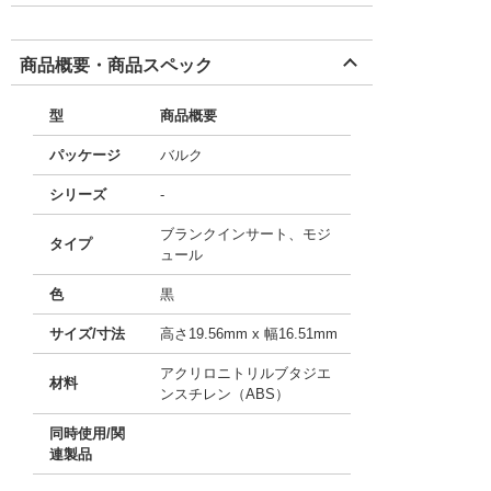
商品概要・商品スペック
型
商品概要
パッケージ
バルク
シリーズ
-
ブランクインサート、モジ
タイプ
ュール
色
黒
サイズ/寸法
高さ19.56mm x 幅16.51mm
アクリロニトリルブタジエ
材料
ンスチレン（ABS）
同時使用/関
連製品