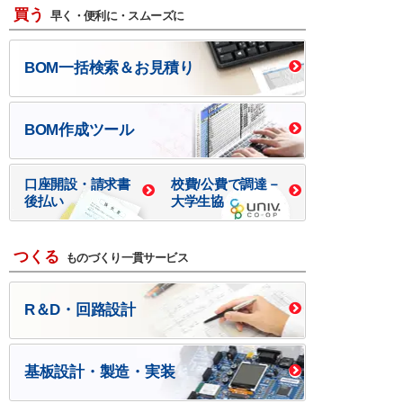
買う
早く・便利に・スムーズに
BOM一括検索＆お見積り
BOM作成ツール
口座開設・請求書
校費/公費で調達－
後払い
大学生協
つくる
ものづくり一貫サービス
R＆D・回路設計
基板設計・製造・実装