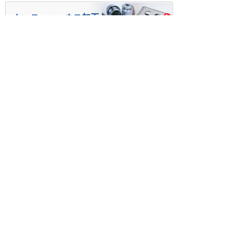
ケース・ハーネス加工
※掲載されている価格には消費税、各種手数料が含まれ
ておりません。別途消費税およびお支払方法に応じた
手数料が必要になります。
※このホームページに掲載されている、記事・写真の一
部または全部をそのまま、または改変して利用・転
載・転用することを禁じます。
※商品によって販売価格が店頭価格と異なる場合がござ
います。
※弊社ではお客様が商品を選びやすくするためにデータ
シートの提供や技術情報、商品画像の表示を行ってい
ます。
しかしさまざまな事情により、これらの情報がすべて
正確であることを弊社が保証することはできません。
商品の正確な仕様等は各メーカーの最新のデータシー
トで確認して頂きますようお願いいたします。
また、商品画像につきましても、当アイテムとは異な
るイメージ画像を表示している場合がございます。