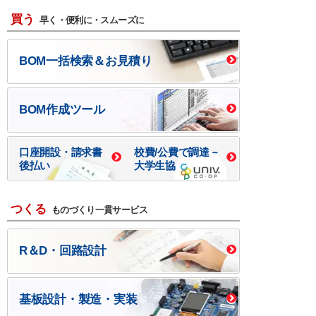
買う
早く・便利に・スムーズに
BOM一括検索＆お見積り
BOM作成ツール
口座開設・請求書
校費/公費で調達－
後払い
大学生協
つくる
ものづくり一貫サービス
R＆D・回路設計
基板設計・製造・実装