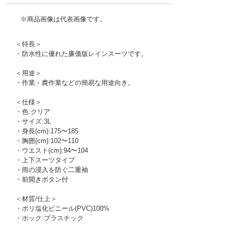
※商品画像は代表画像です。
＜特長＞
・防水性に優れた廉価版レインスーツです。
＜用途＞
・作業・農作業などの簡易な用途向き。
＜仕様＞
・色:クリア
・サイズ:3L
・身長(cm):175〜185
・胸囲(cm):102〜110
・ウエスト(cm):94〜104
・上下スーツタイプ
・雨の浸入を防ぐ二重袖
・前開きボタン付
＜材質/仕上＞
・ポリ塩化ビニール(PVC)100%
・ホック:プラスチック