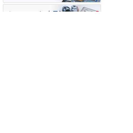
ケース・ハーネス加工
※掲載されている価格には消費税、各種手数料が含まれ
ておりません。別途消費税およびお支払方法に応じた
手数料が必要になります。
※このホームページに掲載されている、記事・写真の一
部または全部をそのまま、または改変して利用・転
載・転用することを禁じます。
※商品によって販売価格が店頭価格と異なる場合がござ
います。
※弊社ではお客様が商品を選びやすくするためにデータ
シートの提供や技術情報、商品画像の表示を行ってい
ます。
しかしさまざまな事情により、これらの情報がすべて
正確であることを弊社が保証することはできません。
商品の正確な仕様等は各メーカーの最新のデータシー
トで確認して頂きますようお願いいたします。
また、商品画像につきましても、当アイテムとは異な