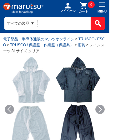
0
マイページ
MENU
カート
電子部品・半導体通販のマルツオンライン
>
TRUSCO / ESC
O
>
TRUSCO / 保護服・作業服（保護具）
>
雨具
> レインス
ーツ 3Lサイズ クリア