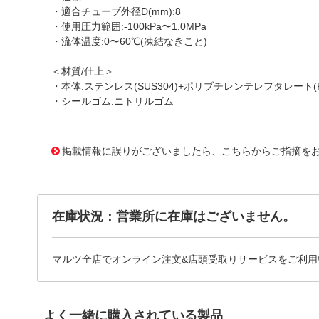
・適合チューブ外径D(mm):8
・使用圧力範囲:-100kPa〜1.0MPa
・流体温度:0〜60℃(凍結なきこと)
＜材質/仕上＞
・本体:ステンレス(SUS304)+ポリブチレンテレフタレート(P
・シールゴム:ニトリルゴム
1174933 0000000200562287
!095! ZWS80XP4
掲載情報に誤りがございましたら、こちらからご指摘を
在庫状況：営業所に在庫はございません。
マルツ全店でオンライン注文&店頭受取りサービスをご利用
よく一緒に購入されている製品