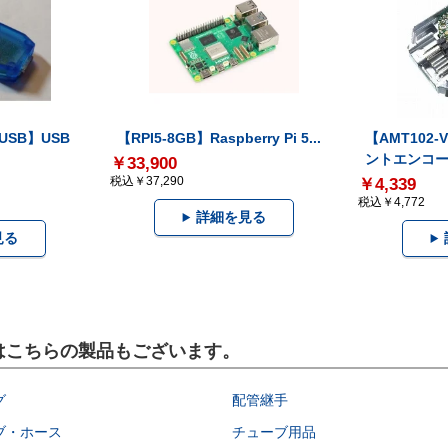
-USB】USB
【RPI5-8GB】Raspberry Pi 5...
【AMT102
ントエンコー.
￥33,900
税込￥37,290
￥4,339
税込￥4,772
詳細を見る
見る
にはこちらの製品もございます。
グ
配管継手
ブ・ホース
チューブ用品