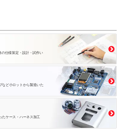
路の仕様策定・設計・試作い
プなど小ロットから製造いた
ったケース・ハーネス加工