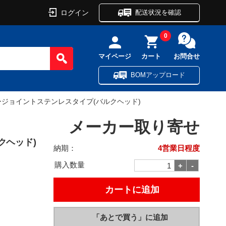
ログイン
配送状況を確認
0
マイページ
カート
お問合せ
BOMアップロード
ージョイントステンレスタイプ(バルクヘッド)
メーカー取り寄せ
クヘッド)
納期：
4営業日程度
購入数量