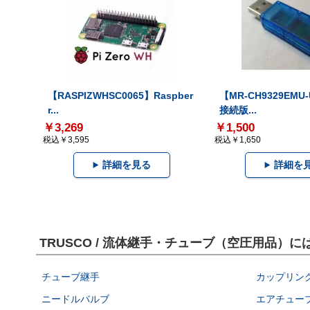
【RASPIZWHSC0065】Raspber
【MR-CH9329EMU
r...
接続版...
￥3,269
￥1,500
税込￥3,595
税込￥1,650
詳細を見る
詳細を
TRUSCO / 流体継手・チューブ（空圧用品）
チューブ継手
カップリン
ニードルバルブ
エアチュー