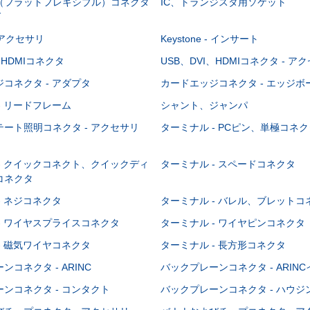
C（フラットフレキシブル）コネクタ
IC、トランジスタ用ソケット
グ
 - アクセサリ
Keystone - インサート
、HDMIコネクタ
USB、DVI、HDMIコネクタ - ア
コネクタ - アダプタ
カードエッジコネクタ - エッジ
- リードフレーム
シャント、ジャンパ
ート照明コネクタ - アクセサリ
ターミナル - PCピン、単極コネク
- クイックコネクト、クイックディ
ターミナル - スペードコネクタ
コネクタ
- ネジコネクタ
ターミナル - バレル、ブレットコ
- ワイヤスプライスコネクタ
ターミナル - ワイヤピンコネクタ
- 磁気ワイヤコネクタ
ターミナル - 長方形コネクタ
コネクタ - ARINC
バックプレーンコネクタ - ARIN
ンコネクタ - コンタクト
バックプレーンコネクタ - ハウジ