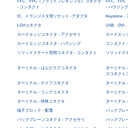
FFC、FPC（フラットフレキシブル）コネクタ
FFC、FP
- コンタクト
- ハウジン
IC、トランジスタ用ソケット -アダプタ
Keystone
LGHコネクタ
USB、DVI
カードエッジコネクタ - アクセサリ
カードエッジ
カードエッジコネクタ - ハウジング
コンタクト 
ソリッドステート照明コネクタ - コンタクト
ソリッドステ
ターミナル - はんだラグコネクタ
ターミナル 
スコネクト
ターミナル - ナイフコネクタ
ターミナル 
ターミナル - リングコネクタ
ターミナル 
ターミナル - 特殊コネクタ
ターミナル 
端子ブロック - 配電
バックプレーン
バックプレーンコネクタ - アクセサリ
バックプレー