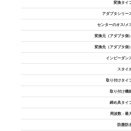
変換タイ
アダプタシリー
センターのオス/メ
変換元（アダプタ側
変換先（アダプタ側
インピーダン
スタイ
取り付けタイ
取り付け機
締め具タイ
周波数 - 最
防塵防