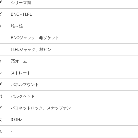
プ
シリーズ間
ズ
BNC～H.FL
ス
雌～雄
）
BNCジャック、雌ソケット
）
H.FLジャック、雄ピン
ス
75オーム
ル
ストレート
プ
パネルマウント
能
バルクヘッド
プ
バヨネットロック、スナップオン
大
3 GHz
水
-