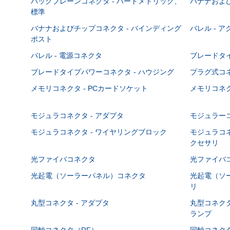
バックプレーンコネクタ - ハードメトリック、
バナナおよび
標準
バナナおよびチップコネクタ - バインディング
バレル - 
ポスト
バレル - 電源コネクタ
ブレードタ
ブレードタイプパワーコネクタ - ハウジング
プラグ式コ
メモリコネクタ - PCカードソケット
メモリコネク
モジュラコネクタ - アダプタ
モジュラーコ
モジュラコネクタ - ワイヤリングブロック
モジュラコネ
クセサリ
光ファイバコネクタ
光ファイバコ
光起電（ソーラーパネル）コネクタ
光起電（ソー
リ
丸型コネクタ - アダプタ
丸型コネクタ
ランプ
同軸コネクタ（RF）
同軸コネクタ