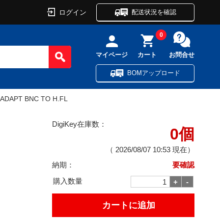
ログイン
配送状況を確認
0
マイページ
カート
お問合せ
BOMアップロード
ADAPT BNC TO H.FL
DigiKey在庫数：
0個
（
2026/08/07 10:53
現在）
納期：
要確認
購入数量