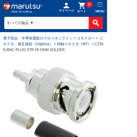
0
マイページ
MENU
カート
電子部品・半導体通販のマルツオンライン
>
コネクター
>
コ
ネクタ、相互接続（DigiKey）
>
同軸コネクタ（RF）
> CON
N BNC PLUG STR 50 OHM SOLDER