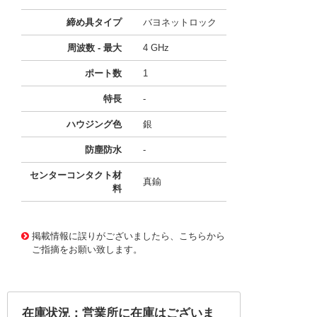
締め具タイプ
バヨネットロック
周波数 - 最大
4 GHz
ポート数
1
特長
-
ハウジング色
銀
防塵防水
-
センターコンタクト材
真鍮
料
11750779
!041! BNC-P-1.5WCR(40)
掲載情報に誤りがございましたら、こちらから
ご指摘をお願い致します。
在庫状況：営業所に在庫はございま