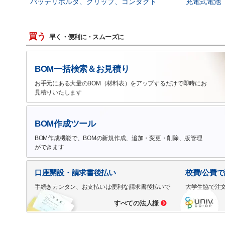
バッテリホルダ、クリップ、コンタクト
充電式電池
買う
早く・便利に・スムーズに
BOM一括検索＆お見積り
お手元にある大量のBOM（材料表）をアップするだけで即時にお
見積りいたします
BOM作成ツール
BOM作成機能で、BOMの新規作成、追加・変更・削除、版管理
ができます
口座開設・請求書後払い
校費/公費
手続きカンタン、お支払いは便利な請求書後払いで
大学生協で注
すべての法人様