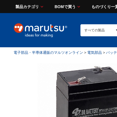
製品カテゴリ
BOMで買う
ものづくり一
電子部品・半導体通販のマルツオンライン
>
電気部品
>
バッテ