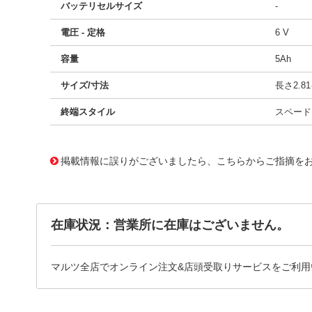
バッテリセルサイズ
-
電圧 - 定格
6 V
容量
5Ah
サイズ/寸法
長さ2.81
終端スタイル
スペード、
11751670 0000000200913152
!041! BP5-6-T1
掲載情報に誤りがございましたら、こちらからご指摘を
在庫状況：営業所に在庫はございません。
マルツ全店でオンライン注文&店頭受取りサービスをご利用