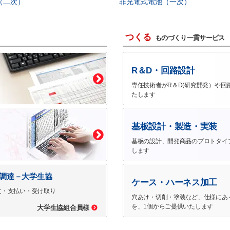
（二次）
非充電式電池（一次）
つくる
ものづくり一貫サービス
R＆D・回路設計
専任技術者がR＆D(研究開発）や回
たします
基板設計・製造・実装
基板の設計、開発商品のプロトタイ
します
で調達－大学生協
ケース・ハーネス加工
文・支払い・受け取り
穴あけ・切削・塗装など、仕様にあ
を、1個からご提供いたします
大学生協組合員様