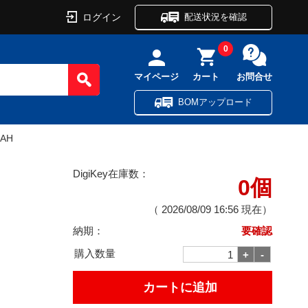
ログイン
配送状況を確認
0
マイページ
カート
お問合せ
BOMアップロード
5AH
DigiKey在庫数：
0個
（
2026/08/09 16:56
現在）
納期：
要確認
購入数量