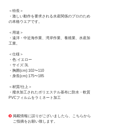
＜特長＞
・激しい動作を要求される水産関係のプロのため
の本格ウエアです。
＜用途＞
・遠洋・中近海作業、湾岸作業、養殖業、水産加
工業。
＜仕様＞
・色:イエロー
・サイズ:3L
・胸囲(cm):102〜110
・身長(cm):175〜185
＜材質/仕上＞
・撥水加工されたポリエステル基布に防水・軟質
PVCフィルムをラミネート加工
1175184
!095! 12030520
掲載情報に誤りがございましたら、こちらから
ご指摘をお願い致します。