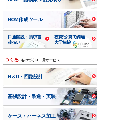
BOM作成ツール
口座開設・請求書
校費/公費で調達－
後払い
大学生協
つくる
ものづくり一貫サービス
R＆D・回路設計
基板設計・製造・実装
ケース・ハーネス加工