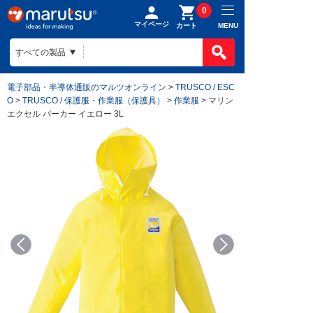
0
マイページ
MENU
カート
電子部品・半導体通販のマルツオンライン
>
TRUSCO / ESC
O
>
TRUSCO / 保護服・作業服（保護具）
>
作業服
> マリン
エクセル パーカー イエロー 3L