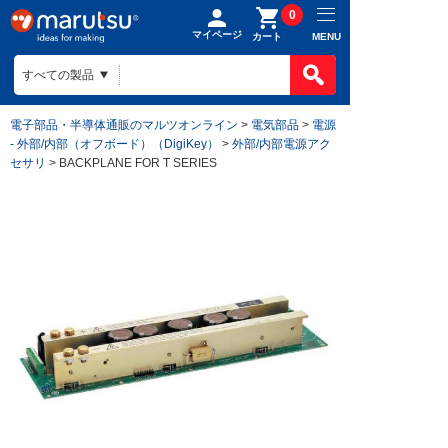
0
マイページ
MENU
カート
電子部品・半導体通販のマルツオンライン
>
電気部品
>
電源
- 外部/内部（オフボード）（DigiKey）
>
外部/内部電源アク
セサリ
> BACKPLANE FOR T SERIES