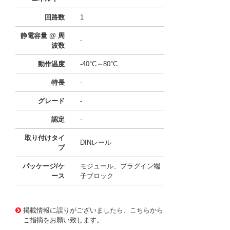
回路数
1
静電容量 @ 周
-
波数
動作温度
-40°C～80°C
特長
-
グレード
-
認定
-
取り付けタイ
DINレール
プ
パッケージ/ケ
モジュール、プラグイン端
ース
子ブロック
11752098
!041! BPM385UL
掲載情報に誤りがございましたら、こちらから
ご指摘をお願い致します。