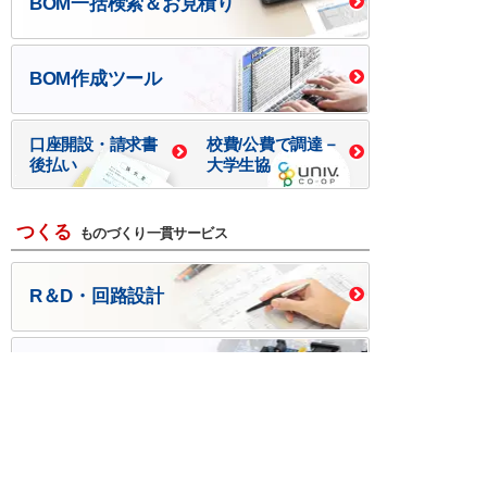
BOM一括検索＆お見積り
BOM作成ツール
口座開設・請求書
校費/公費で調達－
後払い
大学生協
つくる
ものづくり一貫サービス
R＆D・回路設計
基板設計・製造・実装
ケース・ハーネス加工