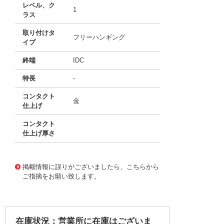
レベル、ク
1
ラス
取り付けタ
フリーハンギング
イプ
終端
IDC
特長
-
コンタクト
金
仕上げ
コンタクト
仕上げ厚さ
11752140
!041! BPS8B96ACD2C0L9LF
掲載情報に誤りがございましたら、こちらから
ご指摘をお願い致します。
在庫状況：営業所に在庫はございま