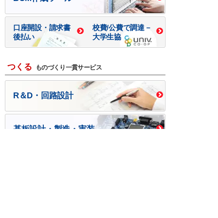
口座開設・請求書
校費/公費で調達－
後払い
大学生協
つくる
ものづくり一貫サービス
R＆D・回路設計
基板設計・製造・実装
ケース・ハーネス加工
※掲載されている価格には消費税、各種手数料が含まれ
ておりません。別途消費税およびお支払方法に応じた
手数料が必要になります。