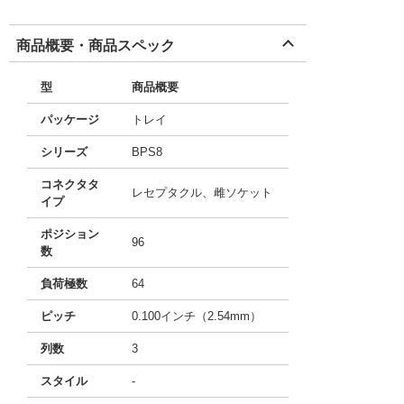
商品概要・商品スペック
型
商品概要
パッケージ
トレイ
シリーズ
BPS8
コネクタタ
レセプタクル、雌ソケット
イプ
ポジション
96
数
負荷極数
64
ピッチ
0.100インチ（2.54mm）
列数
3
スタイル
-