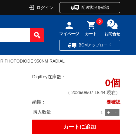
ログイン
配送状況を確認
0
マイページ
カート
お問合せ
BOMアップロード
R PHOTODIODE 950NM RADIAL
DigiKey在庫数：
0個
L
（
2026/08/07 18:44
現在）
納期：
要確認
購入数量