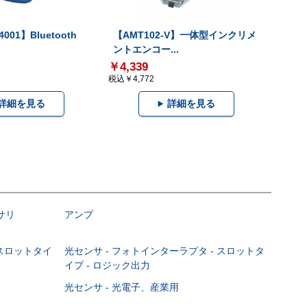
001】Bluetooth
【AMT102-V】一体型インクリメ
ントエンコー...
￥4,339
税込￥4,772
詳細を見る
詳細を見る
サリ
アンプ
 スロットタイ
光センサ - フォトインターラプタ - スロットタ
イプ - ロジック出力
光センサ - 光電子、産業用