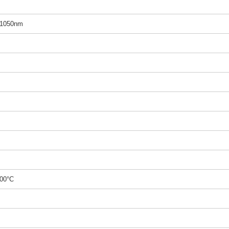
1050nm
00°C