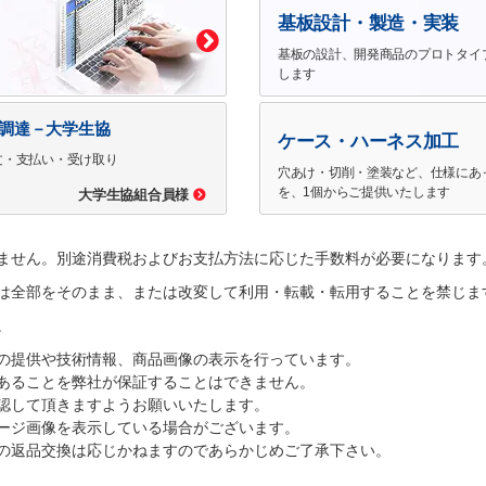
基板設計・製造・実装
基板の設計、開発商品のプロトタイ
します
で調達－大学生協
ケース・ハーネス加工
文・支払い・受け取り
穴あけ・切削・塗装など、仕様にあ
を、1個からご提供いたします
大学生協組合員様
ません。別途消費税およびお支払方法に応じた手数料が必要になります
は全部をそのまま、または改変して利用・転載・転用することを禁じま
。
の提供や技術情報、商品画像の表示を行っています。
あることを弊社が保証することはできません。
認して頂きますようお願いいたします。
ージ画像を表示している場合がございます。
の返品交換は応じかねますのであらかじめご了承下さい。