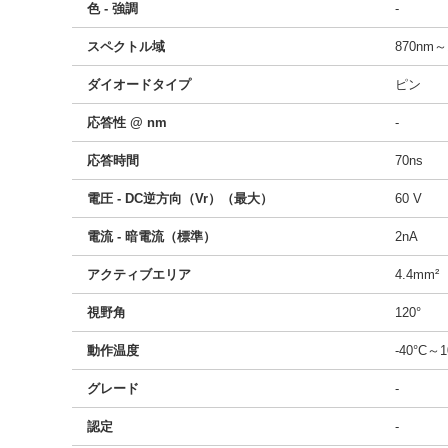
色 - 強調
-
スペクトル域
870nm～
ダイオードタイプ
ピン
応答性 @ nm
-
応答時間
70ns
電圧 - DC逆方向（Vr）（最大）
60 V
電流 - 暗電流（標準）
2nA
アクティブエリア
4.4mm²
視野角
120°
動作温度
-40°C～1
グレード
-
認定
-