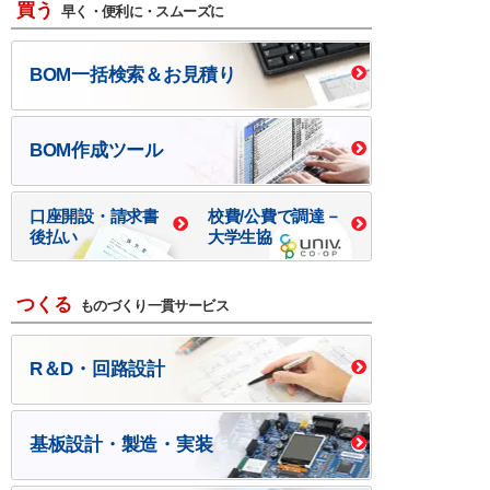
買う
早く・便利に・スムーズに
BOM一括検索＆お見積り
BOM作成ツール
口座開設・請求書
校費/公費で調達－
後払い
大学生協
つくる
ものづくり一貫サービス
R＆D・回路設計
基板設計・製造・実装