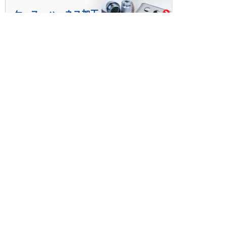
ケース・ハーネス加工
※掲載されている価格には消費税、各種手数料が含まれ
ておりません。別途消費税およびお支払方法に応じた
手数料が必要になります。
※このホームページに掲載されている、記事・写真の一
部または全部をそのまま、または改変して利用・転
載・転用することを禁じます。
※商品によって販売価格が店頭価格と異なる場合がござ
います。
※弊社ではお客様が商品を選びやすくするためにデータ
シートの提供や技術情報、商品画像の表示を行ってい
ます。
しかしさまざまな事情により、これらの情報がすべて
正確であることを弊社が保証することはできません。
商品の正確な仕様等は各メーカーの最新のデータシー
トで確認して頂きますようお願いいたします。
また、商品画像につきましても、当アイテムとは異な
るイメージ画像を表示している場合がございます。