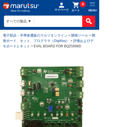
0
マイページ
MENU
カート
電子部品・半導体通販のマルツオンライン
>
開発ツール
>
開
発ボード、キット、プログラマ（DigiKey）
>
評価およびデ
モボードとキット
> EVAL BOARD FOR BQ25898D