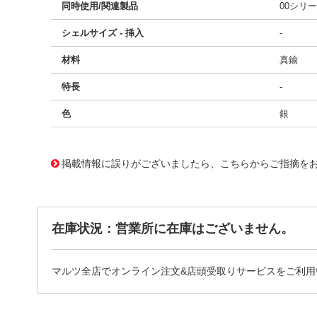
同時使用/関連製品
00シリ
シェルサイズ - 挿入
-
材料
真鍮
特長
-
色
銀
11757476
!041! BRC.00.200.NZS
掲載情報に誤りがございましたら、こちらからご指摘を
在庫状況：営業所に在庫はございません。
マルツ全店でオンライン注文&店頭受取りサービスをご利用