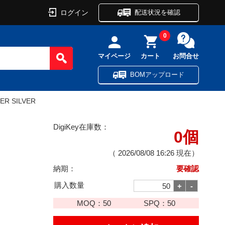
ログイン
配送状況を確認
0
マイページ
カート
お問合せ
BOMアップロード
ER SILVER
DigiKey在庫数：
0個
（
2026/08/08 16:26
現在）
納期：
要確認
購入数量
MOQ：
50
SPQ：
50