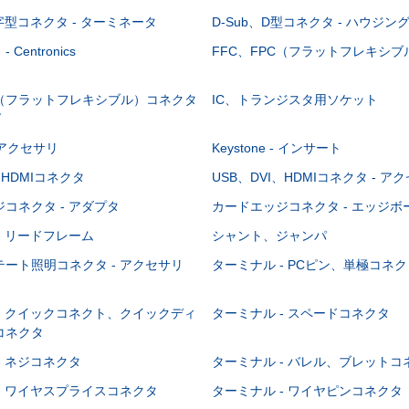
-字型コネクタ - ターミネータ
D-Sub、D型コネクタ - ハウジン
Centronics
FFC、FPC（フラットフレキシ
C（フラットフレキシブル）コネクタ
IC、トランジスタ用ソケット
グ
 - アクセサリ
Keystone - インサート
、HDMIコネクタ
USB、DVI、HDMIコネクタ - ア
コネクタ - アダプタ
カードエッジコネクタ - エッジ
- リードフレーム
シャント、ジャンパ
ート照明コネクタ - アクセサリ
ターミナル - PCピン、単極コネク
- クイックコネクト、クイックディ
ターミナル - スペードコネクタ
コネクタ
- ネジコネクタ
ターミナル - バレル、ブレットコ
- ワイヤスプライスコネクタ
ターミナル - ワイヤピンコネクタ