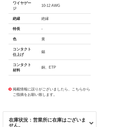
ワイヤゲー
10-12 AWG
ジ
絶縁
絶縁
特長
-
色
黄
コンタクト
錫
仕上げ
コンタクト
銅、ETP
材料
11758114
!041! BS-23-6-NB
掲載情報に誤りがございましたら、こちらから
ご指摘をお願い致します。
在庫状況：営業所に在庫はございま
せん。